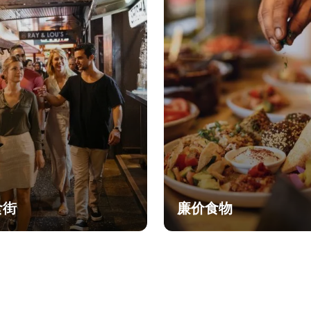
食街
廉价食物