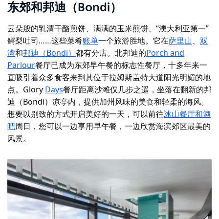
东郊和邦迪（Bondi）
云朵般的乳清干酪煎饼、满满的玉米煎饼、“澳大利亚第一”
鳄梨吐司……这些菜肴
账单
一个旅游胜地。它在
萨里山
、
双
湾
和
邦迪（Bondi）
都有分店。北邦迪的
Porch and
Parlour
餐厅已成为东郊早午餐的标志性餐厅，十多年来一
直吸引着众多食客来到其位于拉姆斯盖特大道阳光明媚的地
点。Glory
Days
餐厅距离沙滩仅几步之遥，坐落在翻新的邦
迪（Bondi）凉亭内，提供加州风味的美食和轻柔的海风。
想要以别致的方式开启美好的一天，可以前往
冰山餐厅和酒
吧
周日，您可以一边享用早午餐，一边欣赏海滨郊区最美的
风景。