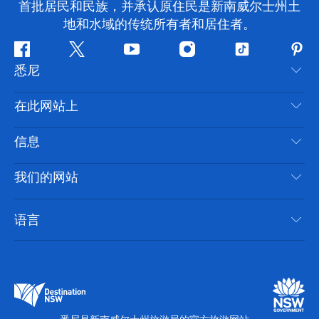
首批居民和民族，并承认原住民是新南威尔士州土
地和水域的传统所有者和居住者。
Facebook
叽
YouTube
Instagram
抖
Pint
悉尼
叽
音
喳
联系我们
在此网站上
喳
免责声明
目的地
信息
隐私
推荐活动
旅行信息
Cookie 通知
我们的网站
新南威尔士州公路旅行
无障碍悉尼
使用条款
VisitNSW.com
活动
语言
列出您的业务
新南威尔士州旅游局企业网站
住宿
新南威尔士州的商业
新南威尔士州商务活动
新南威尔士州的教育
新南威尔士州旅游局媒体中心
缤纷悉尼灯光音乐节