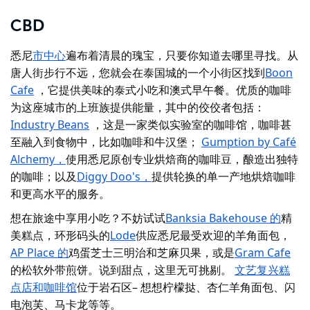
CBD
悉尼
市中心
遍布着清晨的瑰宝，只要你知道去哪里寻找。从
唐人街步行不远，您就会在泰国城的一个小街区找到
Boon
Cafe
，它提供美味的泰式小吃和澳式早午餐。优质的咖啡
为这座城市的上班族提供能量，其中的佼佼者包括：
Industry Beans
，这是一家类似实验室的咖啡馆，咖啡甚
至融入到食物中，比如咖啡和牛汉堡；
Gumption by Café
Alchemy，
使用悉尼原创专业烘焙商的咖啡豆，酿造出独特
的咖啡；以及
Diggy Doo's，
提供轮换的单一产地烘焙咖啡
和更高水平的服务。
想在旅途中享用小吃？不妨试试
Banksia Bakehouse 的
精
美糕点，环形码头的
Lode
供应悉尼最受欢迎的羊角面包，
AP Place 的
鸡蛋芝士三明治和芝麻贝果，或是
Gram Cafe
的松软外带煎饼。说到甜点，这里无可挑剔。
文艺复兴糕
点店和咖啡馆
位于岩石区– 想想柠檬挞、杏仁羊角面包、闪
电泡芙、马卡龙等等。