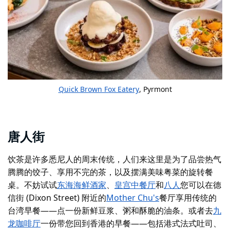
Quick Brown Fox Eatery
, Pyrmont
唐人街
饮茶是许多悉尼人的周末传统，人们来这里是为了品尝热气
腾腾的饺子、享用不完的茶，以及摆满美味粤菜的旋转餐
桌。不妨试试
东海海鲜酒家
、
皇宫中餐厅
和
八人
您可以在德
信街 (Dixon Street) 附近的
Mother Chu's
餐厅享用传统的
台湾早餐——点一份新鲜豆浆、粥和酥脆的油条。或者去
九
龙咖啡厅
一份带您回到香港的早餐——包括港式法式吐司、