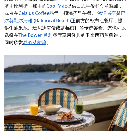
基里比利街，那里的
Cool Mac
提供日式早餐和创意糕点，
或者在
Celsius Coffee
品尝一顿海滨早午餐。
沐浴者亭
是
巴
尔莫勒尔海滩 (Balmoral Beach)
正前方的标志性餐厅，提
供牛油果泥、班尼迪克蛋或蓝莓煎饼等传统菜肴。您也可以
选择在
The Bower 曼利
餐厅享用经典的玉米西葫芦煎饼，
同时欣赏
卷心菜树湾
。