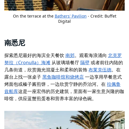
On the terrace at the
Bathers' Pavilion
- Credit: Buffet
Digital
南悉尼
探索悉尼最好的海滨全天餐饮
南郊
。观看海浪涌向
北克罗
努拉（Cronulla）海滩
从玻璃墙餐厅
隔壁
或者前往内陆的
几条街道，欣赏抛光混凝土和柔和的装饰
布莱克伍德
。在
露台上找一张桌子
黑鱼咖啡馆和烧烤店
一边享用早餐意式
烤面包或榛子酱煎饼，一边欣赏宁静的乔治河。在
拉佩鲁
兹船库
这是一座宏伟的历史建筑，里面有一家生意兴隆的咖
啡馆，供应蓝蟹煎蛋卷和营养丰富的绿色碗。