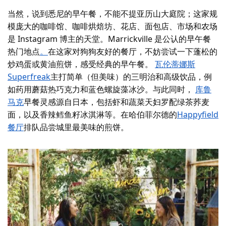
当然，说到悉尼的早午餐，不能不提
亚历山大庭院
；这家规
模庞大的咖啡馆、咖啡烘焙坊、花店、面包店、市场和农场
是 Instagram 博主的天堂。Marrickville 是公认的早午餐
热门地点
。
在这家对狗狗友好的餐厅，不妨尝试一下蓬松的
炒鸡蛋或黄油煎饼，感受经典的早午餐。
瓦伦蒂娜斯
Superfreak
主打简单（但美味）的三明治和高级饮品，例
如药用蘑菇热巧克力和蓝色螺旋藻冰沙。与此同时，
库鲁
马克
早餐灵感源自日本，包括虾和蔬菜天妇罗配绿茶荞麦
面，以及香辣鳕鱼籽冰淇淋等。在哈伯菲尔德的
Happyfield
餐厅
排队品尝城里最美味的煎饼。