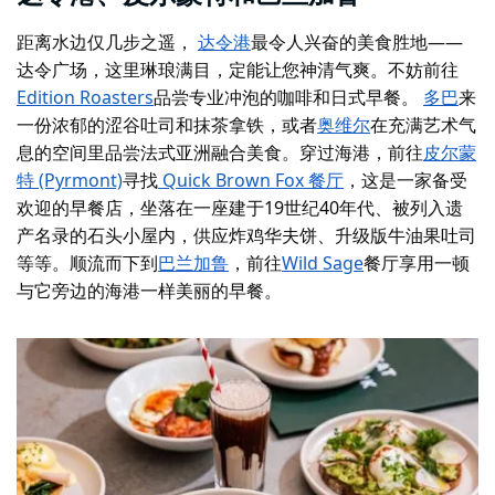
距离水边仅几步之遥，
达令港
最令人兴奋的美食胜地——
达令广场，这里琳琅满目，定能让您神清气爽。不妨前往
Edition Roasters
品尝专业冲泡的咖啡和日式早餐。
多巴
来
一份浓郁的涩谷吐司和抹茶拿铁，或者
奥维尔
在充满艺术气
息的空间里品尝法式亚洲融合美食。穿过海港，前往
皮尔蒙
特 (Pyrmont)
寻找
Quick Brown Fox 餐厅
，这是一家备受
欢迎的早餐店，坐落在一座建于19世纪40年代、被列入遗
产名录的石头小屋内，供应炸鸡华夫饼、升级版牛油果吐司
等等。顺流而下到
巴兰加鲁
，前往
Wild Sage
餐厅享用一顿
与它旁边的海港一样美丽的早餐。