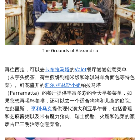
The Grounds of Alexandria
再往西走，可以去
卡布拉马塔
的
Valet
餐厅尝尝创意菜单
（从芋头奶茶、荷兰煎饼到糯米饭和冰淇淋羊角面包等特色
菜）。鲜花盛开的
莉尔·柯林斯小姐
帕拉马塔
（Parramatta）的餐厅提供丰富多彩的全天早餐菜单，如
果您想再喝杯咖啡，还可以去一个适合狗狗和儿童的庭院。
在彭里斯，
亨利·马克
提供现代澳大利亚早午餐，包括香蕉
和芝麻酱粥以及带有魔力猪肉、瑞士奶酪、火腿和泡菜的颓
废古巴三明治等创意菜肴。