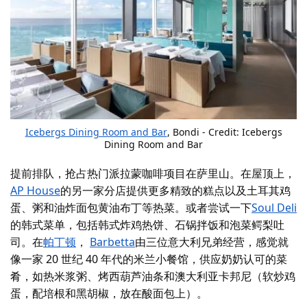
Icebergs Dining Room and Bar
, Bondi - Credit: Icebergs
Dining Room and Bar
提前排队，抢占热门
派拉蒙咖啡项目
在萨里山。在屋顶上，
AP House
的另一家分店提供更多精致的糕点以及土耳其鸡
蛋、粥和油炸面包黄油布丁等热菜。或者尝试一下
Soul Deli
的韩式菜单，包括韩式炸鸡热饼、石锅拌饭和泡菜鳄梨吐
司。在
帕丁顿
，
Barbetta
由三位意大利兄弟经营，感觉就
像一家 20 世纪 40 年代的米兰小餐馆，供应奶奶认可的菜
肴，如热米浆粥、烤西葫芦油条和澳大利亚卡邦尼（软炒鸡
蛋，配培根和黑胡椒，放在酸面包上）。