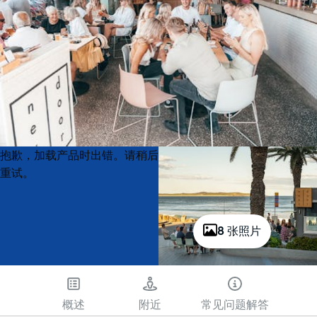
Product
Product
抱歉，加载产品时出错。请稍后
List
List
重试。
8 张照片
概述
附近
常见问题解答