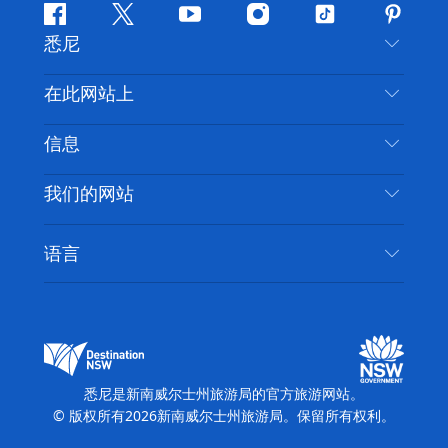
Facebook
叽
YouTube
Instagram
抖
Pintere
悉尼
叽
音
喳
联系我们
在此网站上
喳
免责声明
目的地
信息
隐私
推荐活动
旅行信息
Cookie 通知
我们的网站
新南威尔士州公路旅行
无障碍悉尼
使用条款
VisitNSW.com
活动
语言
列出您的业务
新南威尔士州旅游局企业网站
住宿
新南威尔士州的商业
新南威尔士州商务活动
新南威尔士州的教育
新南威尔士州旅游局媒体中心
缤纷悉尼灯光音乐节
悉尼是新南威尔士州旅游局的官方旅游网站。
© 版权所有
2026
新南威尔士州旅游局。保留所有权利。