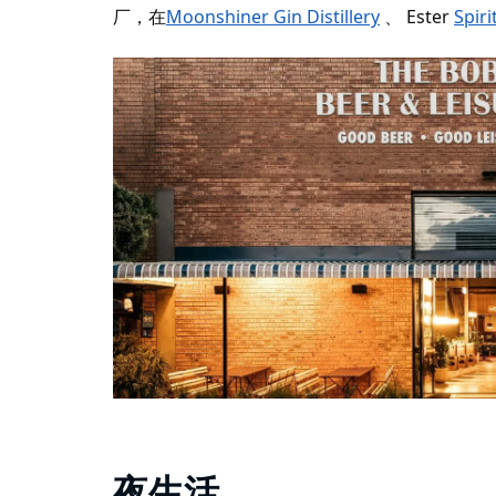
厂，在
Moonshiner Gin Distillery
、
Ester
Spiri
夜生活