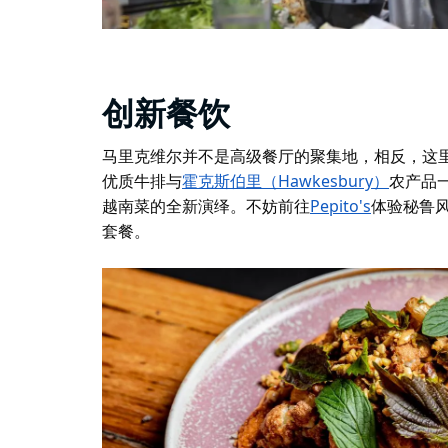
创新餐饮
马里克维尔并不是高级餐厅的聚集地，相反，这
优质牛排与
霍克斯伯里（Hawkesbury）
农产品
越南菜的全新演绎。不妨前往
Pepito's
体验秘鲁
套餐。