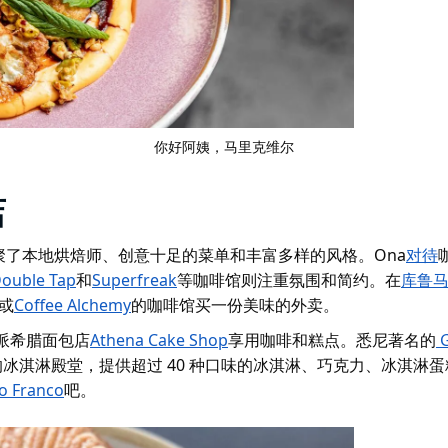
你好阿姨，马里克维尔
店
了本地烘焙师、创意十足的菜单和丰富多样的风格。Ona
对待
ouble Tap
和
Superfreak
等咖啡馆则注重氛围和简约。在
库鲁
或
Coffee Alchemy
的咖啡馆买一份美味的外卖。
派希腊面包店
Athena Cake Shop
享用咖啡和糕点。悉尼著名的
G
ille) 的冰淇淋殿堂，提供超过 40 种口味的冰淇淋、巧克力、冰淇
o Franco
吧。