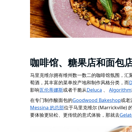
咖啡馆、糖果店和面包
马里克维尔拥有维州数一数二的咖啡馆氛围，汇聚
萄酒，其丰富的菜单按产地和制作风格分类，而
D
影响
瓦伦蒂娜斯
或者干脆从
Deluca
、
Algorithm
在专门制作酸面包的
Goodwood Bakeshop
或老
Messina 的总部
位于马里克维尔 (Marrickv
要体验更轻松、更传统的意式体验，那就去
Gelat