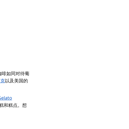
咖啡如同对待葡
马克
以及美国的
elato
淋蛋糕和糕点。想