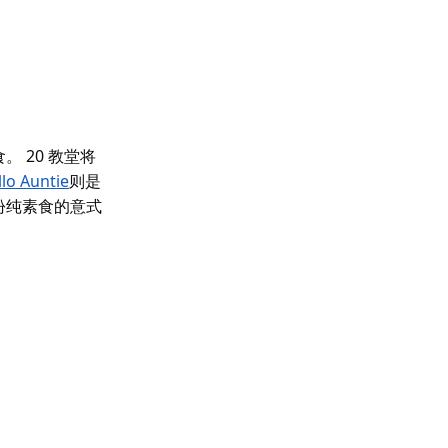
食。
20 教堂
将
lo Auntie
则是
份纯素食的意式