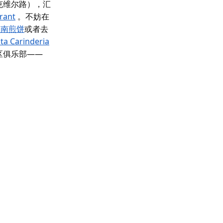
克维尔路），汇
urant
。不妨在
越南煎饼
或者去
ita Carinderia
区俱乐部——