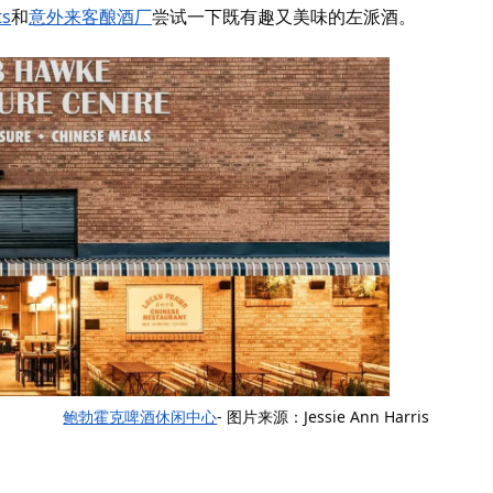
ts
和
意外来客酿酒厂
尝试一下既有趣又美味的左派酒。
鲍勃霍克啤酒休闲中心
- 图片来源：Jessie Ann Harris