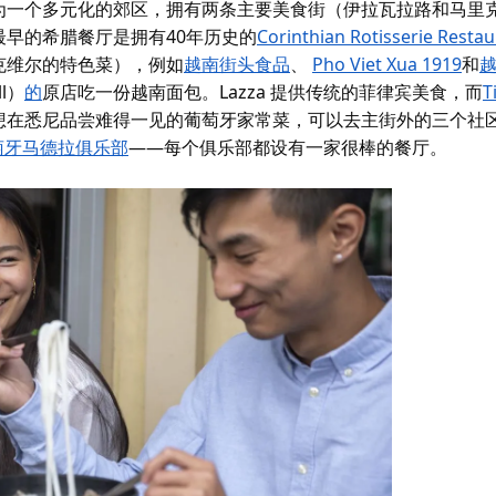
为一个多元化的郊区，拥有两条主要美食街（伊拉瓦拉路和马里
早的希腊餐厅是拥有40年历史的
Corinthian Rotisserie Resta
克维尔的特色菜），例如
越南街头食品
、
Pho Viet Xua 1919
和
ll）
的
原店吃一份越南面包。Lazza 提供传统的菲律宾美食，而
T
想在悉尼品尝难得一见的葡萄牙家常菜，可以去主街外的三个社
萄牙马德拉俱乐部
——每个俱乐部都设有一家很棒的餐厅。