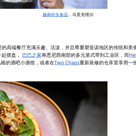
越南街头食品
，马里克维尔
里的高端餐厅充满乐趣、活泼，并且尊重塑造该地区的传统和美
一起摆盘，
巴巴之家
将悉尼西南部的多元菜式带到工业区，而
Hel
风格的酒吧小酒馆，或者
在
Two Chaps
重新装修的仓库里享用一