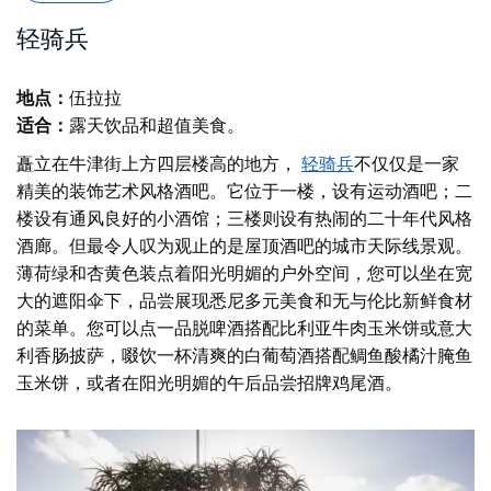
轻骑兵
地点：
伍拉拉
适合：
露天饮品和超值美食。
矗立在牛津街上方四层楼高的地方，
轻骑兵
不仅仅是一家
精美的装饰艺术风格酒吧。它位于一楼，设有运动酒吧；二
楼设有通风良好的小酒馆；三楼则设有热闹的二十年代风格
酒廊。但最令人叹为观止的是屋顶酒吧的城市天际线景观。
薄荷绿和杏黄色装点着阳光明媚的户外空间，您可以坐在宽
大的遮阳伞下，品尝展现悉尼多元美食和无与伦比新鲜食材
的菜单。您可以点一品脱啤酒搭配比利亚牛肉玉米饼或意大
利香肠披萨，啜饮一杯清爽的白葡萄酒搭配鲷鱼酸橘汁腌鱼
玉米饼，或者在阳光明媚的午后品尝招牌鸡尾酒。