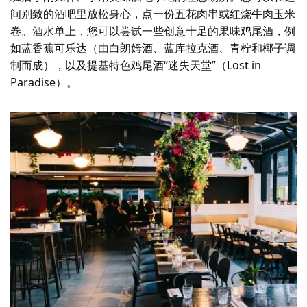
间别致的酒吧里放松身心，点一份五花肉串或红烧牛肉玉米
卷。酒水单上，您可以尝试一些创意十足的果味鸡尾酒，例
如蓝香蕉可乐达（由白朗姆酒、蓝库拉克酒、青柠和椰子调
制而成），以及提基特色鸡尾酒“迷失天堂”（Lost in
Paradise）。