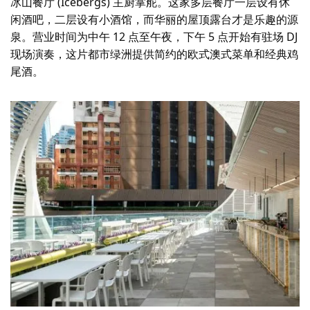
冰山餐厅 (Icebergs) 主厨掌舵。这家多层餐厅一层设有休
闲酒吧，二层设有小酒馆，而华丽的屋顶露台才是乐趣的源
泉。营业时间为中午 12 点至午夜，下午 5 点开始有驻场 DJ
现场演奏，这片都市绿洲提供简约的欧式澳式菜单和经典鸡
尾酒。