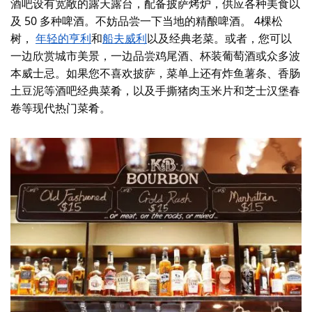
酒吧设有宽敞的露天露台，配备披萨烤炉，供应各种美食以
及 50 多种啤酒。不妨品尝一下当地的精酿啤酒。
4棵松
树
，
年轻的亨利
和
船夫威利
以及经典老菜。或者，您可以
一边欣赏城市美景，一边品尝鸡尾酒、杯装葡萄酒或众多波
本威士忌。如果您不喜欢披萨，菜单上还有炸鱼薯条、香肠
土豆泥等酒吧经典菜肴，以及手撕猪肉玉米片和芝士汉堡春
卷等现代热门菜肴。