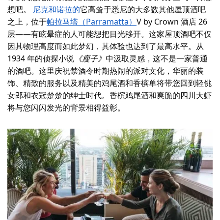
想吧。
尼克和诺拉的
它高耸于悉尼的大多数其他屋顶酒吧
之上，位于
帕拉马塔（Parramatta）
V by Crown 酒店 26
层——有眩晕症的人可能想把目光移开。这家屋顶酒吧不仅
因其物理高度而如此梦幻，其体验也达到了最高水平。从
1934 年的侦探小说
《瘦子》
中汲取灵感，这不是一家普通
的酒吧。这里庆祝禁酒令时期热闹的派对文化，华丽的装
饰、精致的服务以及精美的鸡尾酒和香槟单将带您回到轻佻
女郎和衣冠楚楚的绅士时代。香槟鸡尾酒和爽脆的四川大虾
将与您闪闪发光的背景相得益彰。