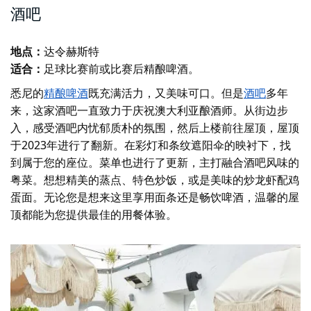
酒吧
地点：
达令赫斯特
适合：
足球比赛前或比赛后精酿啤酒。
悉尼的
精酿啤酒
既充满活力，又美味可口。但是
酒吧
多年
来，这家酒吧一直致力于庆祝澳大利亚酿酒师。从街边步
入，感受酒吧内忧郁质朴的氛围，然后上楼前往屋顶，屋顶
于2023年进行了翻新。在彩灯和条纹遮阳伞的映衬下，找
到属于您的座位。菜单也进行了更新，主打融合酒吧风味的
粤菜。想想精美的蒸点、特色炒饭，或是美味的炒龙虾配鸡
蛋面。无论您是想来这里享用面条还是畅饮啤酒，温馨的屋
顶都能为您提供最佳的用餐体验。