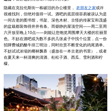
隐藏在克拉伦斯街一栋破旧的办公楼里，
老朋友之家
或许
很难找到，但绝对值得一试。酒吧的底层很容易被误认为是
一间古老的图书馆，书架、深色木材、古怪的传家宝和茂盛
的盆栽都装饰得井井有条。而僻静的屋顶空间——周二至周
六开放至晚上10点——则能让您饱览周围摩天大楼的壮丽景
色。不妨在酒吧或为数不多的几张桌子中找个位置，点一份
招牌费城奶酪牛排三明治，同时欣赏不断变化的鸡尾酒单。
不妨试试浓缩的椰林飘香（盛放在一本古老的书里），或者
在夏天来一杯清爽的清酒、杜松子酒、西瓜、雪利酒和柠
檬。