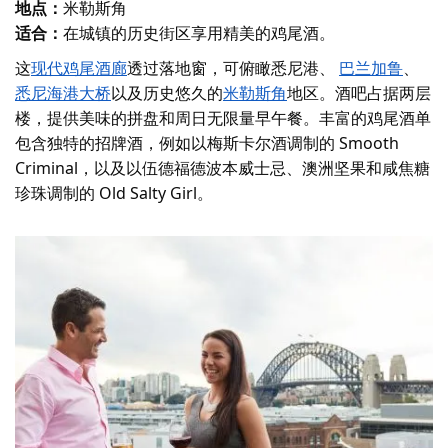
地点：
米勒斯角
适合：
在城镇的历史街区享用精美的鸡尾酒。
这
现代鸡尾酒廊
透过落地窗，可俯瞰悉尼港、
巴兰加鲁
、
悉尼海港大桥
以及历史悠久的
米勒斯角
地区。酒吧占据两层
楼，提供美味的拼盘和周日无限量早午餐。丰富的鸡尾酒单
包含独特的招牌酒，例如以梅斯卡尔酒调制的 Smooth
Criminal，以及以伍德福德波本威士忌、澳洲坚果和咸焦糖
珍珠调制的 Old Salty Girl。