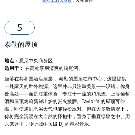
采石工酒店屋顶
，皮尔蒙特
泰勒的屋顶
地点：
悉尼中央商务区
适用于：
在高处享用清爽的鸡尾酒。
坐落在共和国酒店顶层，
泰勒的屋顶
在市中心，这里提供
一处露天的世外桃源。这里并非只注重美景——没错，你身
处高处——而是注重体验，专注于一流的鸡尾酒、上等葡萄
酒和屋顶烤箱新鲜出炉的炭火披萨。Taylor's 的屋顶可伸
缩，即使遇到恶劣天气也能轻松应对。但在大多数情况下，
你将完全沉浸在大自然的怀抱中，置身于垂直绿墙之中。周
六来这里，聆听城中顶级 DJ 的精彩音乐。