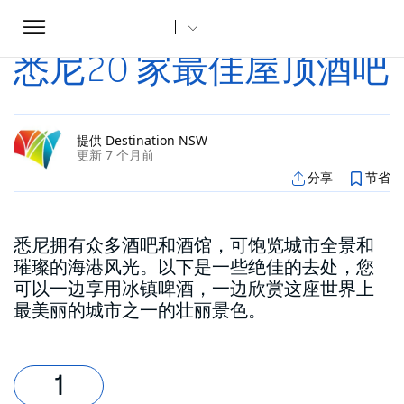
Toggle
家
文章
悉尼20 家最佳屋顶酒吧
...
navigation
悉尼20 家最佳屋顶酒吧
提供 Destination NSW
更新 7 个月前
分享
节省
悉尼拥有众多酒吧和酒馆，可饱览城市全景和
璀璨的海港风光。以下是一些绝佳的去处，您
可以一边享用冰镇啤酒，一边欣赏这座世界上
最美丽的城市之一的壮丽景色。