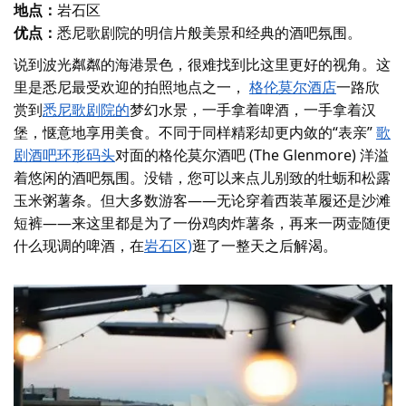
地点：
岩石区
优点：
悉尼歌剧院的明信片般美景和经典的酒吧氛围。
说到波光粼粼的海港景色，很难找到比这里更好的视角。这
里是悉尼最受欢迎的拍照地点之一，
格伦莫尔酒店
一路欣
赏到
悉尼歌剧院的
梦幻水景，一手拿着啤酒，一手拿着汉
堡，惬意地享用美食。不同于同样精彩却更内敛的“表亲”
歌
剧酒吧
环形码头
对面的格伦莫尔酒吧 (The Glenmore) 洋溢
着悠闲的酒吧氛围。没错，您可以来点儿别致的牡蛎和松露
玉米粥薯条。但大多数游客——无论穿着西装革履还是沙滩
短裤——来这里都是为了一份鸡肉炸薯条，再来一两壶随便
什么现调的啤酒，在
岩石区)
逛了一整天之后解渴。