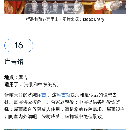
桶装和酿造
萨里山 - 图片来源：Isaac Entry
库吉馆
地点：
库吉
适用于：
海景和中东美食。
俯瞰美丽的沙滩
库吉
， 这
库吉馆
是海滩度假后的理想去
处。底层供应披萨，适合家庭聚餐；中层提供各种餐饮选
择；屋顶露台仅限成人使用，满足您的各种需求。屋顶设有
四间室内外酒吧，绿树成荫，坐拥城中绝佳景致。