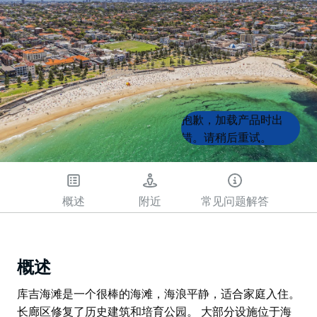
Product
Product
抱歉，加载产品时出
List
List
错。请稍后重试。
概述
附近
常见问题解答
概述
库吉海滩是一个很棒的海滩，海浪平静，适合家庭入住。
长廊区修复了历史建筑和培育公园。 大部分设施位于海