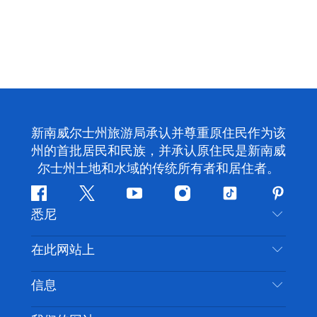
新南威尔士州旅游局承认并尊重原住民作为该
州的首批居民和民族，并承认原住民是新南威
尔士州土地和水域的传统所有者和居住者。
Facebook
叽
YouTube
Instagram
抖
Pintere
悉尼
叽
音
喳
联系我们
在此网站上
喳
免责声明
目的地
信息
隐私
推荐活动
旅行信息