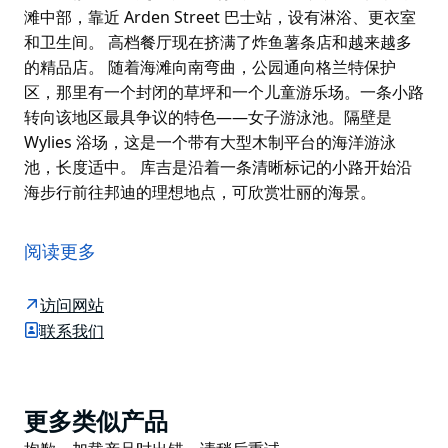
滩中部，靠近 Arden Street 巴士站，设有淋浴、更衣室
和卫生间。 高档餐厅现在挤满了炸鱼薯条店和越来越多
的精品店。 随着海滩向南弯曲，公园通向格兰特保护
区，那里有一个封闭的草坪和一个儿童游乐场。一条小路
转向该地区最具争议的特色——女子游泳池。隔壁是
Wylies 浴场，这是一个带有大型木制平台的海洋游泳
池，长度适中。 库吉是沿着一条清晰标记的小路开始沿
海步行前往邦迪的理想地点，可欣赏壮丽的海景。
库吉海滩是一个很棒的海滩，海浪平静，适合家庭入住。
长廊区修复了历史建筑和培育公园。
阅读更多
大部分设施位于海滩中部，靠近 Arden Street 巴士站，
设有淋浴、更衣室和卫生间。
访问网站
联系我们
高档餐厅现在挤满了炸鱼薯条店和越来越多的精品店。
随着海滩向南弯曲，公园通向格兰特保护区，那里有一个
封闭的草坪和一个儿童游乐场。一条小路转向该地区最具
Product
争议的特色——女子游泳池。隔壁是 Wylies 浴场，这是
更多类似产品
List
一个带有大型木制平台的海洋游泳池，长度适中。
Product