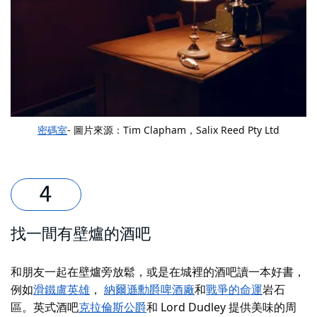
密碼室
- 圖片來源：Tim Clapham，Salix Reed Pty Ltd
找一間有壁爐的酒吧
和朋友一起在壁爐旁放鬆，或是在城裡的酒吧讀一本好書，
例如
滑鐵盧英雄
，
納爾遜勳爵啤酒廠
和
戰爭的命運
岩石
區。英式酒吧
克拉倫斯公爵
和 Lord Dudley 提供美味的周