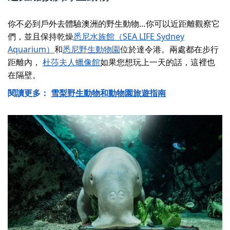
你不必到戶外去體驗澳洲的野生動物…你可以近距離觀察它
們，並且保持乾燥
悉尼水族館（SEA LIFE Sydney
Aquarium）
和
悉尼野生動物園
位於達令港。兩處都在步行
距離內，
杜莎夫人蠟像館
如果您想玩上一天的話，這裡也
在隔壁。
閱讀更多：
雪梨野生動物和動物園旅遊指南