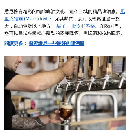
悉尼擁有精彩的精釀啤酒文化，遍佈全城的精品啤酒廠。
馬
里克維爾 (Marrickville
) 尤其熱門，您可以輕鬆度過一整
天，自助遊覽以下地方：
騙子
，
批次
和
春藥
。在躲雨時，
您可以嘗試各種精心釀製的麥芽啤酒、黑啤酒和拉格啤酒。
閱讀更多：
探索悉尼一些最好的啤酒廠