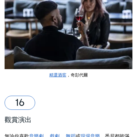
精選酒窖
，奇彭代爾
觀賞演出
無論你喜歡
音樂劇
、
戲劇
、
舞蹈
或
現場音樂
，悉尼都能滿