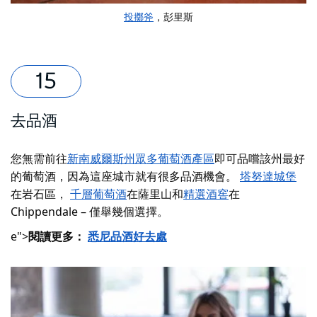
投擲斧
，彭里斯
去品酒
您無需前往
新南威爾斯州眾多葡萄酒產區
即可品嚐該州最好
的葡萄酒，因為這座城市就有很多品酒機會。
塔努達城堡
在岩石區，
千層葡萄酒
在薩里山和
精選酒窖
在
Chippendale – 僅舉幾個選擇。
e">
閱讀更多：
悉尼品酒好去處