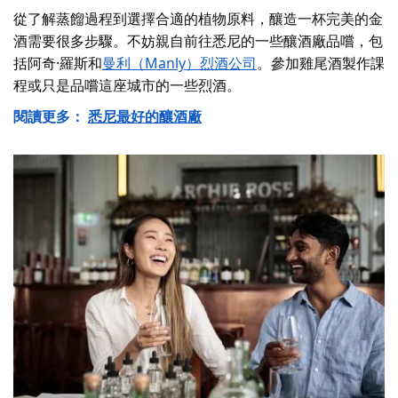
從了解蒸餾過程到選擇合適的植物原料，釀造一杯完美的金
酒需要很多步驟。不妨親自前往悉尼的一些釀酒廠品嚐，包
括
阿奇·羅斯
和
曼利（Manly）烈酒公司
。參加雞尾酒製作課
程或只是品嚐這座城市的一些烈酒。
閱讀更多：
悉尼最好的釀酒廠