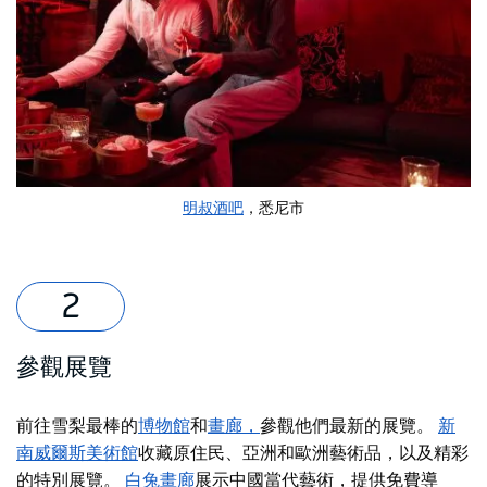
明叔酒吧
，悉尼市
參觀展覽
前往雪梨最棒的
博物館
和
畫廊，
參觀他們最新的展覽。
新
南威爾斯美術館
收藏原住民、亞洲和歐洲藝術品，以及精彩
的特別展覽。
白兔畫廊
展示中國當代藝術，提供免費導