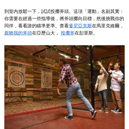
到室內放鬆一下，試試投擲斧頭。這項「運動」名副其實：
你需要在經過一些指導後，將斧頭擲向目標，然後挑戰你的
同伴，看看誰的瞄準更準。查看
曼尼亞克斯
在馬里克維爾，
親吻我的斧頭
在亞歷山大，
投擲斧
在彭里斯。