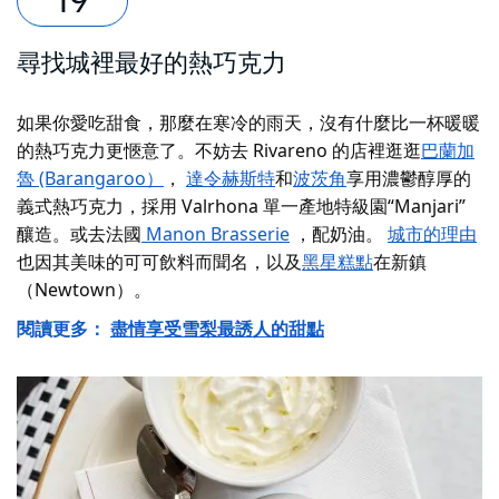
尋找城裡最好的熱巧克力
如果你愛吃甜食，那麼在寒冷的雨天，沒有什麼比一杯暖暖
的熱巧克力更愜意了。不妨去 Rivareno 的店裡逛逛
巴蘭加
魯 (Barangaroo）
，
達令赫斯特
和
波茨角
享用濃鬱醇厚的
義式熱巧克力，採用 Valrhona 單一產地特級園“Manjari”
釀造。或去法國
Manon Brasserie
，配奶油。
城市的理由
也因其美味的可可飲料而聞名，以及
黑星糕點
在新鎮
（Newtown）。
閱讀更多：
盡情享受雪梨最誘人的甜點