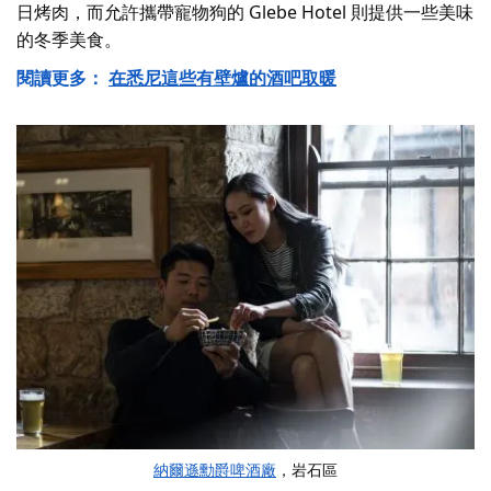
日烤肉，而允許攜帶寵物狗的 Glebe Hotel 則提供一些美味
的冬季美食。
閱讀更多：
在悉尼這些有壁爐的酒吧取暖
納爾遜勳爵啤酒廠
，岩石區