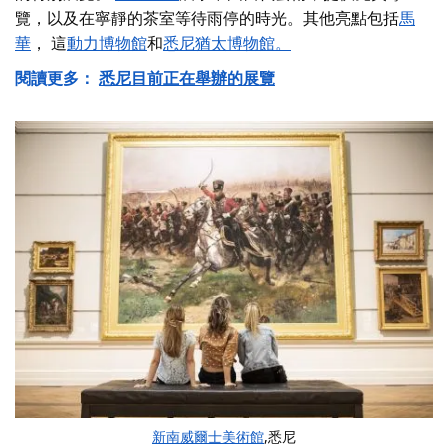
覽，以及在寧靜的茶室等待雨停的時光。其他亮點包括
馬
華
， 這
動力博物館
和
悉尼猶太博物館。
閱讀更多：
悉尼目前正在舉辦的展覽
新南威爾士美術館
,悉尼