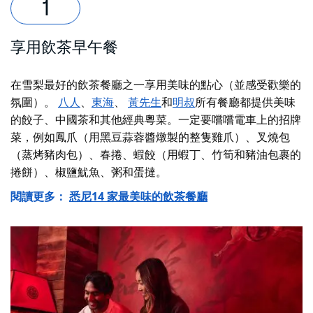
享用飲茶早午餐
在雪梨最好的飲茶餐廳之一享用美味的點心（並感受歡樂的
氛圍）。
八人
、
東海
、
黃先生
和
明叔
所有餐廳都提供美味
的餃子、中國茶和其他經典粵菜。一定要嚐嚐電車上的招牌
菜，例如鳳爪（用黑豆蒜蓉醬燉製的整隻雞爪）、叉燒包
（蒸烤豬肉包）、春捲、蝦餃（用蝦丁、竹筍和豬油包裹的
捲餅）、椒鹽魷魚、粥和蛋撻。
閱讀更多：
悉尼14 家最美味的飲茶餐廳