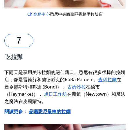
Chi水療中心
悉尼中央商務區香格里拉飯店
吃拉麵
下雨天是享用美味拉麵的絕佳藉口。悉尼有很多很棒的拉麵
店，像是雷德芬和蘭德威克的RaRa Ramen，
查科拉麵
在
達令赫斯特和邦迪 (Bondi），
古姆沙拉
在禧市
（Haymarket），
旭日工作坊
在新鎮（Newtown）和
魔法
之魔法
在皮爾蒙特。
閱讀更多：
品嚐悉尼最棒的拉麵