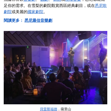
足你的需求。在雪梨的劇院觀賞西區經典劇目，或在
悉尼歌
劇院
或美麗的
國家劇院
。
閱讀更多：
悉尼最佳音樂劇
貝雷斯福德
，薩里山