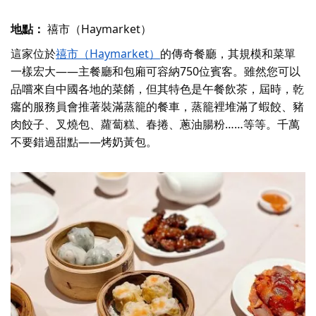
地點：
禧市（Haymarket）
這家位於
禧市（Haymarket）
的傳奇餐廳，其規模和菜單
一樣宏大——主餐廳和包廂可容納750位賓客。雖然您可以
品嚐來自中國各地的菜餚，但其特色是午餐飲茶，屆時，乾
癟的服務員會推著裝滿蒸籠的餐車，蒸籠裡堆滿了蝦餃、豬
肉餃子、叉燒包、蘿蔔糕、春捲、蔥油腸粉……等等。千萬
不要錯過甜點——烤奶黃包。