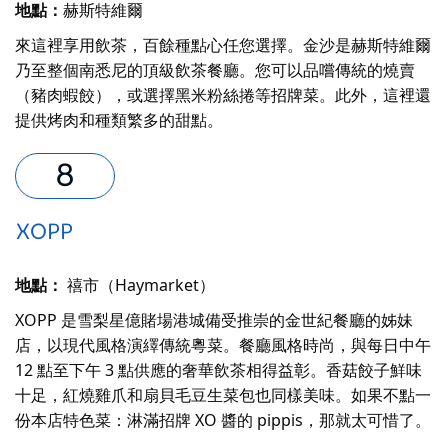
地點：
赫斯特維爾
來這裡享用飲茶，百餘種點心任您選擇。金沙是赫斯特維爾
乃至整個南悉尼的頂級飲茶餐廳。您可以品嚐傳統的燒賣
（豬肉蝦餃），或選擇黑米粉絲捲等招牌菜。此外，這裡還
提供烤肉和種類繁多的甜點。
XOPP
地點：
禧市（Haymarket）
XOPP 是雪梨星億賭場港城備受推崇的金世紀餐廳的姊妹
店，以現代風格演繹傳統粵菜。餐廳風格時尚，與每日中午
12 點至下午 3 點供應的奢華飲茶相得益彰。香菇餃子鮮味
十足，紅燒雞爪和扇貝毛豆生菜包也同樣美味。如果不點一
份本店特色菜：淋滿招牌 XO 醬的 pippis，那就太可惜了。