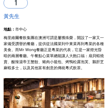
黃先生
地點：
市中心
梅里維爾餐飲集團在澳洲可謂是屢獲殊榮，開設了一家又一
家備受讚譽的餐廳，提供從法國菜到中東菜再到粵菜的各種
美食。而Mr Wong餐廳正是粵菜的代表，它是一家燈光昏
暗的兩層餐廳。午餐點心菜單總能讓人大飽口福：扇貝蝦燒
賣、酸辣湯帝王蟹餃、豬肉小籠包、烤鴨松露泡芙、鵝肝芝
麻蝦多士，以及其他富有創意的傳統粵式飲茶。