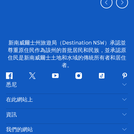
新南威爾士州旅遊局（Destination NSW）承認並
尊重原住民作為該州的首批居民和民族，並承認原
住民是新南威爾士土地和水域的傳統所有者和居住
者。
Facebook
嘰
Youtube
Instagram
抖
Pint
悉尼
嘰
音
喳
聯絡我們
在此網站上
喳
免責聲明
目的地
資訊
隱私
要做的事情
旅行資訊
Cookie 通知
我們的網站