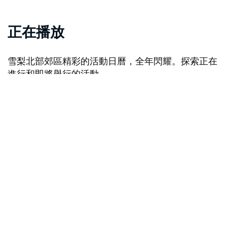
正在播放
雪梨北部郊區精彩的活動日曆，全年閃耀。探索正在
進行和即將舉行的活動。
抱歉，載入產品時發生錯誤。請稍後重試。
Discover more events
哪裡可以品嚐美酒佳餚
探索悉尼北部的美味餐廳、舒適的酒吧和時尚的酒