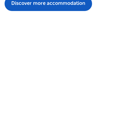
Discover more accommodation
何が起こっているのか
シドニー北部郊外アクション満載のイベントカレン
ダーで、一年中輝いてください。現在開催中のイベ
ントや近日開催予定のイベントをご覧ください。
エラーが発生しました。しばらくしてからもう一度試して
ください
Discover more events