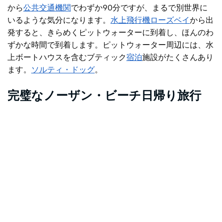
から
公共交通機関
でわずか90分です
が、まるで別世界に
いるような気分になります。
水上飛行機
ローズベイ
から
出
発すると
、きらめくピットウォーターに到着し、ほんのわ
ずかな時間で到着します。
ピットウォーター周辺には、水
上ボートハウスを含む
ブティック
宿泊
施設がたくさんあり
ます。
ソルティ・ドッグ
。
完璧なノーザン・ビーチ日帰り旅行