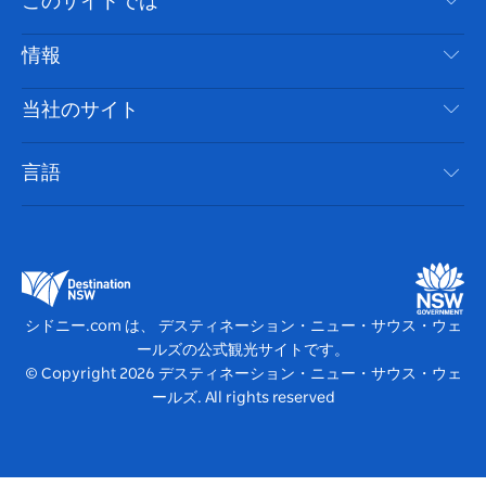
このサイトでは
ス
タ
ュ
タ
ク
レ
免責事項
ブ
ー
ー
グ
ト
ス
目的地
情報
ッ
ブ
ラ
ッ
ト
プライバシー
やるべきこと
ク
ム
ク
旅行情報
当社のサイト
クッキーに関する通知
ニューサウスウェールズ州のロードトリップ
アクセシブルシドニー
利用規約
VisitNSW.com
イベント
言語
ビジネスを登録する
デスティネーション・ニュー・サウス・ウェールズコー
宿泊施設
NSWでのビジネス
ポレート
ニューサウスウェールズ州の教育
ビジネスイベント NSW
デスティネーション・ニュー・サウス・ウェールズメデ
シドニー.com は、 デスティネーション・ニュー・サウス・ウェ
ィアセンター
ールズの公式観光サイトです。
ビビッド・シドニー
© Copyright
2026
デスティネーション・ニュー・サウス・ウェ
ールズ. All rights reserved