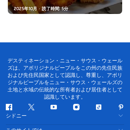
2025年10月
読了時間: 5分
-
デスティネーション・ニュー・サウス・ウェール
ズは、アボリジナルピープルをこの州の先住民族
および先住民国家として認識し、尊重し、アボリ
ジナルピープルをニュー・サウス・ウェールズの
土地と水域の伝統的な所有者および居住者として
認識しています。
フ
ツ
ユ
イ
テ
ピ
シドニー
ェ
イ
ー
ン
ィ
ン
イ
ッ
チ
ス
ッ
タ
お問い合わせ