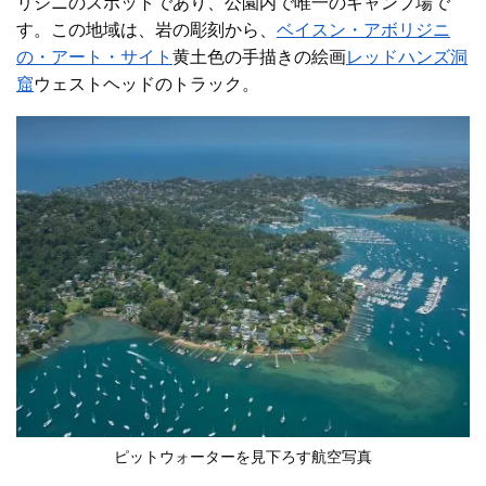
リジニのスポットであり、公園内で唯一のキャンプ場で
す。この地域は、岩の彫刻から、
ベイスン・アボリジニ
の・アート・サイト
黄土色の手描きの絵画
レッドハンズ洞
窟
ウェストヘッドのトラック。
ピットウォーターを見下ろす航空写真