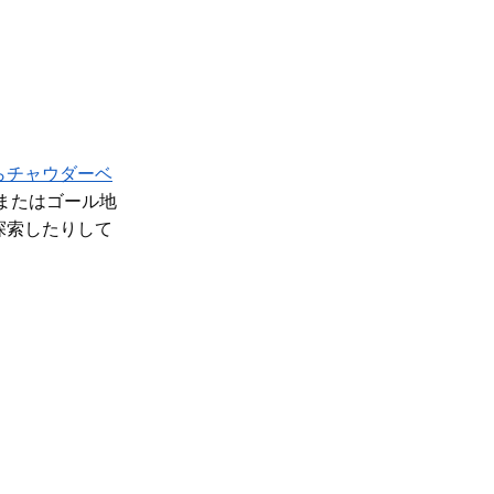
らチャウダーベ
または
ゴール地
探索したりして