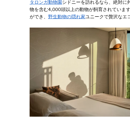
タロンガ動物園
シドニーを訪れるなら、絶対に
物を含む4,000頭以上の動物が飼育されてい
ができ、
野生動物の隠れ家
ユニークで贅沢なエ