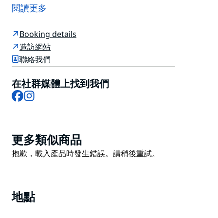
（Porter House Hotel）一樓，是您品嚐美酒、享用起
閱讀更多
司拼盤或購買葡萄酒帶走的理想去處。
Handpicked Wines在莫寧頓半島、亞拉河谷、巴羅薩谷
Booking details
和塔斯馬尼亞擁有葡萄園，並將永續管理實踐作為其釀酒
造訪網站
理念的核心。
聯絡我們
作為市中心為數不多提供品酒服務的場所之一，您可以在
在社群媒體上找到我們
感官酒吧參加由專業嚮導帶領的品鑑活動，探索各種新
Facebook
Instagram
酒，品嚐體驗將根據您的喜好量身定制。您可以在休息室
享用葡萄酒和起司拼盤，或從時令菜單中選擇更豐盛的菜
餚，例如西班牙涼菜湯和魯本三明治。了解更多關於餐酒
搭配的知識，然後將您最喜歡的帶回家。
Product
更多類似商品
List
Product
抱歉，載入產品時發生錯誤。請稍後重試。
List
地點