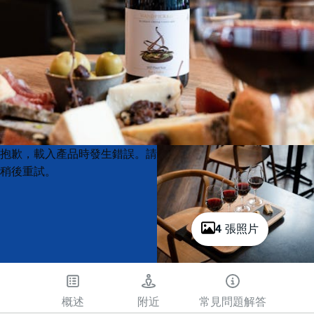
Product
Product
抱歉，載入產品時發生錯誤。請
List
List
稍後重試。
4 張照片
概述
附近
常見問題解答