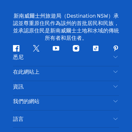
新南威爾士州旅遊局（Destination NSW）承
認並尊重原住民作為該州的首批居民和民族，
並承認原住民是新南威爾士土地和水域的傳統
所有者和居住者。
Facebook
嘰
Youtube
Instagram
抖
Pintere
悉尼
嘰
音
喳
聯絡我們
在此網站上
喳
免責聲明
目的地
資訊
隱私
要做的事情
旅行資訊
Cookie 通知
我們的網站
新南威爾斯州公路旅行
無障礙悉尼
使用條款
VisitNSW.com
活動
語言
列出您的業務
新南威爾士州旅遊局（Destination NSW）企業網
住宿
新南威爾斯的商業
站​