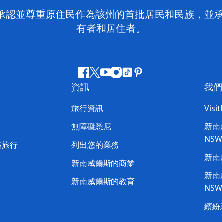
 NSW）承認並尊重原住民作為該州的首批居民和民族
有者和居住者。
Facebook
嘰
Youtube
Instagram
抖
Pinterest
資訊
我們
嘰
音
喳
旅行資訊
Visi
喳
無障礙悉尼
新南威
NS
路旅行
列出您的業務
新南
新南威爾斯的商業
新南威
新南威爾斯的教育
NS
繽紛