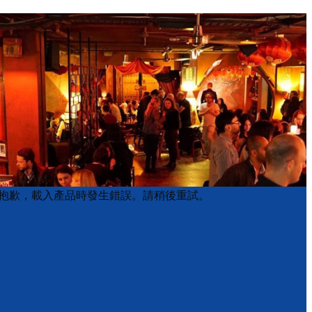
Product
Product
抱歉，載入產品時發生錯誤。請稍後重試。
List
List