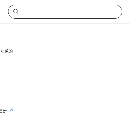
明叔的
0 澳洲