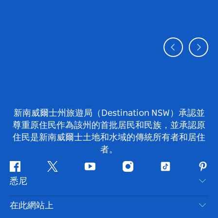
新南威爾士州旅遊局（Destination NSW）承認並
尊重原住民作為該州的首批居民和民族，並承認原
住民是新南威爾士土地和水域的傳統所有者和居住
者。
Facebook
嘰
Youtube
Instagram
抖
Pint
悉尼
嘰
音
喳
聯絡我們
在此網站上
喳