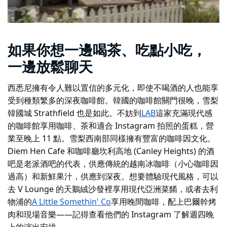
如果你想一邊喝茶、吃點小吃，
一邊放鬆聊天
西悉尼擁有令人難以置信的多元化，即使不喝酒的人也能享
受到種類繁多的深夜咖啡館。韓國的咖啡館關門很晚，雪梨
韓國城 Strathfield 也是如此。不妨到
LAB
這家充滿現代感
的咖啡館享用咖啡、茶和適合 Instagram 拍照的蛋糕，營
業至晚上 11 點。雪梨西南部同樣擁有豐富的咖啡因文化。
Diem Hen Cafe 和
咖啡廳
坎利高地 (Canley Heights) 的酒
吧是老派酒吧的代表，供應傳統的越南冰咖啡（小心咖啡因
過高）和新鮮果汁，供應到深夜。想要體驗現代風格，可以
去 V Lounge 的天鵝絨沙發裡享用現代亞洲菜餚，或者去利
物浦的
A Little Somethin' Co
享用晚間咖啡，配上巴爾幹烤
肉和現場音樂——記得查看他們的 Instagram 了解週四晚
上的演出安排。