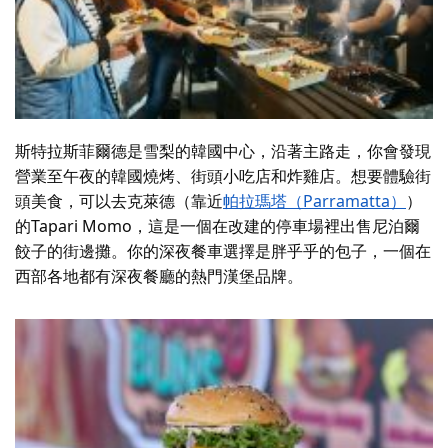
斯特拉斯菲爾德是雪梨的韓國中心，沿著主路走，你會發現
營業至午夜的韓國燒烤、街頭小吃店和炸雞店。想要體驗街
頭美食，可以去克萊德（靠近
帕拉瑪塔（Parramatta）
）
的Tapari Momo，這是一個在改建的停車場裡出售尼泊爾
餃子的街邊攤。你的深夜餐車選擇是
胖乎乎的包子
，一個在
西部各地都有深夜餐廳的熱門漢堡品牌。