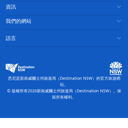
免責聲明
目的地
資訊
隱私
要做的事情
旅行資訊
Cookie 通知
我們的網站
新南威爾斯州公路旅行
無障礙悉尼
使用條款
VisitNSW.com
活動
語言
列出您的業務
新南威爾士州旅遊局（Destination NSW）企業網站​
住宿
新南威爾斯的商業
新南威爾士州商務活動
新南威爾斯的教育
新南威爾士州旅遊局（Destination NSW）媒體中心
繽紛悉尼燈光音樂節
悉尼是新南威爾士州旅遊局（Destination NSW）的官方旅遊網
站。
© 版權所有
2026
新南威爾士州旅遊局（Destination NSW）。保
留所有權利。