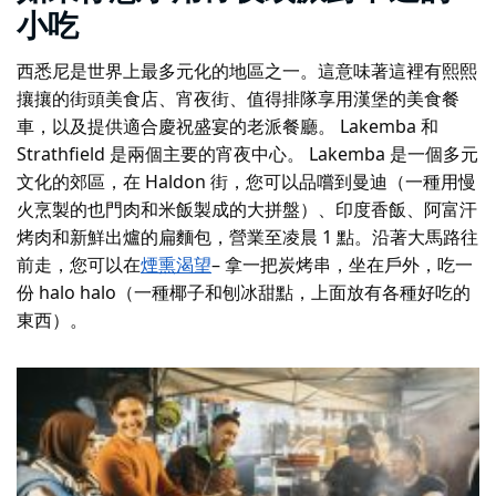
小吃
西悉尼是世界上最多元化的地區之一。這意味著這裡有熙熙
攘攘的街頭美食店、宵夜街、值得排隊享用漢堡的美食餐
車，以及提供適合慶祝盛宴的老派餐廳。 Lakemba 和
Strathfield 是兩個主要的宵夜中心。 Lakemba 是一個多元
文化的郊區，在 Haldon 街，您可以品嚐到曼迪（一種用慢
火烹製的也門肉和米飯製成的大拼盤）、印度香飯、阿富汗
烤肉和新鮮出爐的扁麵包，營業至凌晨 1 點。沿著大馬路往
前走，您可以在
煙熏渴望
– 拿一把炭烤串，坐在戶外，吃一
份 halo halo（一種椰子和刨冰甜點，上面放有各種好吃的
東西）。