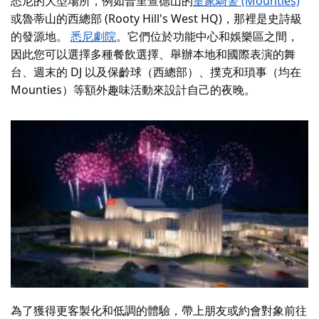
悉尼的大型場所，例如普里查德山的
皇家騎警 (Mounties)
或魯蒂山的西總部 (Rooty Hill's West HQ)，那裡是史詩級
的發源地。
悉尼劇院
。它們位於功能中心和娛樂區之間，
因此您可以選擇多種餐飲選擇、舉辦本地和國際表演的舞
台、週末的 DJ 以及保齡球（西總部）、撲克和瑣事（均在
Mounties）等額外趣味活動來設計自己的夜晚。
為了獲得更客製化和低調的體驗，帶上朋友或約會對象前往