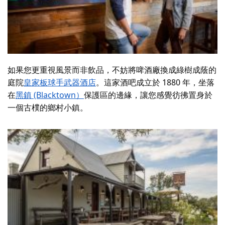
如果您更重視風景而非飲品，不妨將啤酒廠換成綠樹成蔭的
庭院
皇家板球手武器酒店
。這家酒吧成立於 1880 年，坐落
在
黑鎮 (Blacktown）
保護區的邊緣，讓您感覺彷彿置身於
一個古樸的鄉村小鎮。