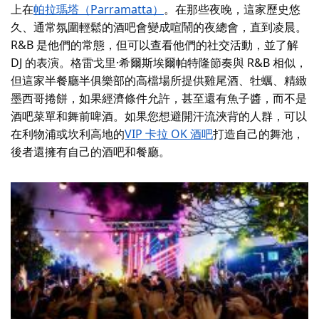
上在
帕拉瑪塔（Parramatta）
。在那些夜晚，這家歷史悠
久、通常氛圍輕鬆的酒吧會變成喧鬧的夜總會，直到凌晨。
R&B 是他們的常態，但可以查看他們的社交活動，並了解
DJ 的表演。格雷戈里·希爾斯
埃爾帕特隆
節奏與 R&B 相似，
但這家半餐廳半俱樂部的高檔場所提供雞尾酒、牡蠣、精緻
墨西哥捲餅，如果經濟條件允許，甚至還有魚子醬，而不是
酒吧菜單和舞前啤酒。如果您想避開汗流浹背的人群，可以
在利物浦或坎利高地的
VIP 卡拉 OK 酒吧
打造自己的舞池，
後者還擁有自己的酒吧和餐廳。