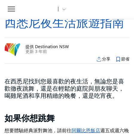
Toggle
家
文章
西悉尼夜生活旅遊指南
...
navigation
西悉尼夜生活旅遊指南
提供 Destination NSW
更新 3 年前
分享
節省
在西悉尼找到您最喜歡的夜生活，無論您是喜
歡徹夜跳舞，還是在輕鬆的庭院與朋友聊天，
喝雞尾酒和享用精緻的晚餐，還是吃宵夜。
如果你想跳舞
想要體驗經典派對舞池，請前往
阿爾比恩飯店
週五或週六晚