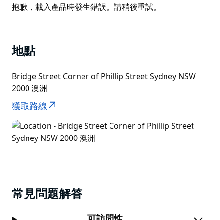
List
物質歷史的回憶：這是澳大利亞歷史上接觸和入侵/殖民
Product
抱歉，載入產品時發生錯誤。請稍後重試。
發生的關鍵轉折點。
List
如今，透過豐富多樣、不斷變化的展覽和活動，這座博物
館詮釋著這個象徵性地方的歷史，講述了這座城市的故
地點
事。
Bridge Street Corner of Phillip Street Sydney NSW
探索博物館的創意活動空間！它是兒童和家庭參與實踐活
2000 澳洲
動、研討會和受我們當前展覽和展示啟發的自助體驗的完
美場所。
獲取路線
常見問題解答
可訪問性