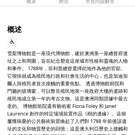
概述
附近
常見問題解答
概述
雪梨博物館是一座現代博物館，建於澳洲第一座總督府遺
址之上和周圍，旨在紀念塑造這座城市性格和靈魂的人物
和事件。 1788年，菲利普總督選擇此地作為他的官邸。
它很快就成為殖民地行政和社會生活的中心，也是加迪加
爾人與殖民者首次接觸的重要焦點。 透過博物館前院和
門廳的玻璃窗，可以瞥見殖民地第一座政府大樓的遺跡和
殖民地成立第一年的考古文物。這是澳洲同類證據中最古
老的。 博物館前院還有藝術家 Fiona Foley 和 Janet
Laurence 創作的特定場域裝置作品《樹的邊緣》。這個
屢獲殊榮的公共藝術裝置喚起了人們對 1788 年前後該遺
址的文化和物質歷史的回憶：這是澳大利亞歷史上接觸和