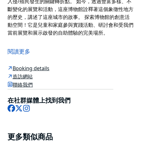
入侵/殖民發生的關鍵轉折點。 如今，透過豐富多樣、不
斷變化的展覽和活動，這座博物館詮釋著這個象徵性地方
的歷史，講述了這座城市的故事。 探索博物館的創意活
動空間！它是兒童和家庭參與實踐活動、研討會和受我們
當前展覽和展示啟發的自助體驗的完美場所。
雪梨博物館是一座現代博物館，建於澳洲第一座總督府遺
址之上和周圍，旨在紀念塑造這座城市性格和靈魂的人物
閱讀更多
和事件。
1788年，菲利普總督選擇此地作為他的官邸。它很快就
Booking details
成為殖民地行政和社會生活的中心，也是加迪加爾人與殖
造訪網站
民者首次接觸的重要焦點。
聯絡我們
透過博物館前院和門廳的玻璃窗，可以瞥見殖民地第一座
在社群媒體上找到我們
政府大樓的遺跡和殖民地成立第一年的考古文物。這是澳
Facebook
X
Instagram
洲同類證據中最古老的。
博物館前院還有藝術家 Fiona Foley 和 Janet Laurence
創作的特定場域裝置作品《樹的邊緣》。這個屢獲殊榮的
Product
公共藝術裝置喚起了人們對 1788 年前後該遺址的文化和
更多類似商品