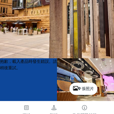
Product
Product
抱歉，載入產品時發生錯誤。請
List
List
稍後重試。
9 張照片