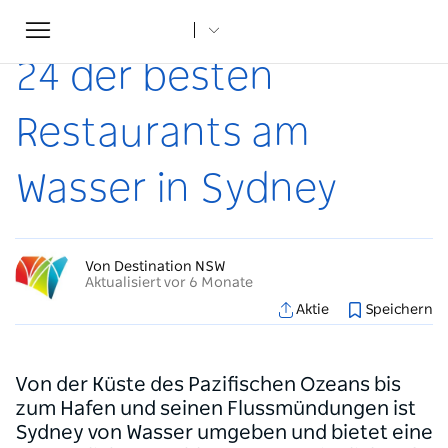
Toggle
Startseite
...
Artikel
24 der besten Restaurants am Wasser in Sydney
navigation
24 der besten
Restaurants am
Wasser in Sydney
Von Destination NSW
Aktualisiert vor 6 Monate
Aktie
Speichern
Von der Küste des Pazifischen Ozeans bis
zum Hafen und seinen Flussmündungen ist
Sydney von Wasser umgeben und bietet eine