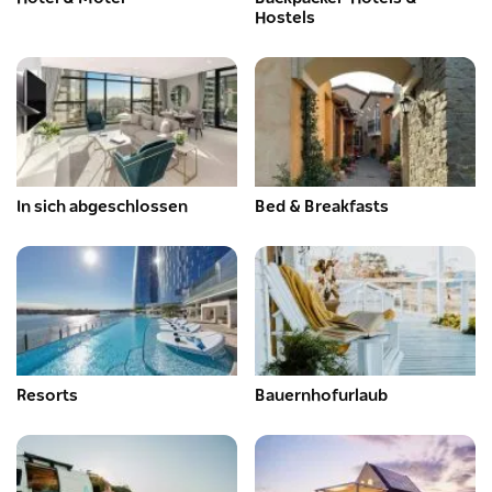
Hostels
In sich abgeschlossen
Bed & Breakfasts
Resorts
Bauernhofurlaub