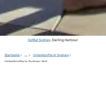
Sofitel Sydney,
Darling Harbour
Startseite
...
Unterkünfte in Sydney
Unterkünfte in Sydney: Hotels & Motels
Speichern
Aktie
Wie die Stadt selbst, so sind auch Sydneys
Unterkunftsmöglichkeiten schier unendlich. Ob
Sie in einem Luxushotel übernachten möchten,