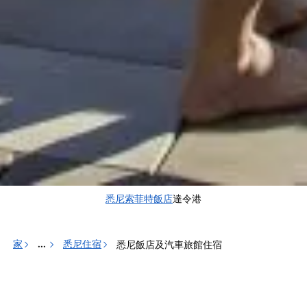
悉尼索菲特飯店
達令港
家
悉尼住宿
悉尼飯店及汽車旅館住宿
...
節省
分享