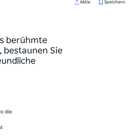
Aktie
Speichern
eys berühmte
n, bestaunen Sie
eundliche
o die
ht