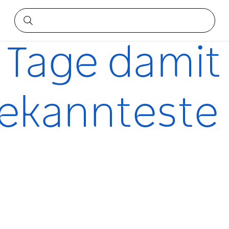
neys bekannteste Viertel zu erkunden
Tage damit 
ekannteste V