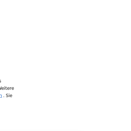
s
eitere
n
. Sie