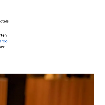
otels
rten
aroo
ner
r