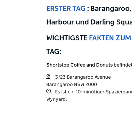
ERSTER TAG
: Barangaroo,
Harbour und Darling Squ
WICHTIGSTE
FAKTEN ZUM
TAG:
Shortstop Coffee and Donuts
befindet
3/23 Barangaroo Avenue
Barangaroo NSW 2000
Es ist ein 10-minütiger Spazierg
Wynyard.