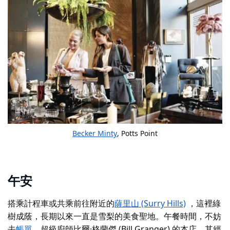
Becker Minty
, Potts Point
午安
搭乘計程車或共乘前往附近的
薩里山 (Surry Hills)
，這裡綠
樹成蔭，長期以來一直是雪梨的美食聖地。午餐時間，不妨
去
帳單
，超級廚師比爾·格蘭傑 (Bill Granger) 的本店，其經