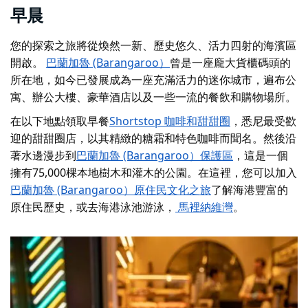
早晨
您的探索之旅將從煥然一新、歷史悠久、活力四射的海濱區
開啟。
巴蘭加魯 (Barangaroo）
曾是一座龐大貨櫃碼頭的
所在地，如今已發展成為一座充滿活力的迷你城市，遍布公
寓、辦公大樓、豪華酒店以及一些一流的餐飲和購物場所。
在以下地點領取早餐
Shortstop 咖啡和甜甜圈
，悉尼最受歡
迎的甜甜圈店，以其精緻的糖霜和特色咖啡而聞名。然後沿
著水邊漫步到
巴蘭加魯 (Barangaroo）
保護區
，這是一個
擁有75,000棵本地樹木和灌木的公園。在這裡，您可以加入
巴蘭加魯 (Barangaroo）原住民文化之旅
了解海港豐富的
原住民歷史，或去海港泳池游泳，
馬裡納維灣
。