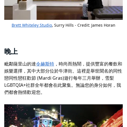
Brett Whiteley Studio
, Surry Hills - Credit:
James Horan
晚上
毗鄰薩里山的達
令赫斯特
，時尚而熱鬧，提供豐富的餐飲和
娛樂選擇，其中大部分位於牛津街。這裡是舉世聞名的
同性
戀同性戀狂歡節 (Mardi Gras)遊行
每年三月舉辦，雪梨
LGBTQIA+社群全年都會在此聚集。無論您的身分如何，我
們都會熱情歡迎您。