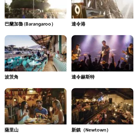
巴蘭加魯 (Barangaroo）
達令港
波茨角
達令赫斯特
薩里山
新鎮（Newtown）