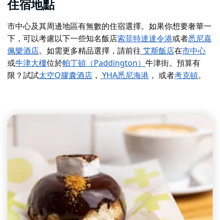
住宿地點
市中心及其周邊地區有無數的住宿選擇。如果你想要奢華一
下，可以考慮以下一些知名飯店
索菲特達達令港
或者
悉尼嘉
佩樂酒店
。如需更多精品選擇，請前往
艾斯飯店
在
市中心
或
牛津大樓
位於
帕丁頓（Paddington）
牛津街。預算有
限？試試
太空Q膠囊酒店
，
YHA悉尼海港
， 或者
考克頓
。