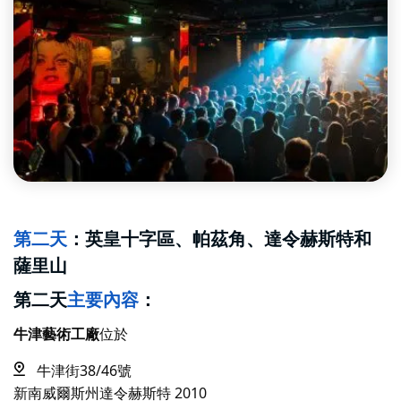
第二天
：英皇十字區、帕茲角、達令赫斯特和
薩里山
第二天
主要內容
：
牛津藝術工廠
位於
牛津街38/46號
新南威爾斯州達令赫斯特 2010