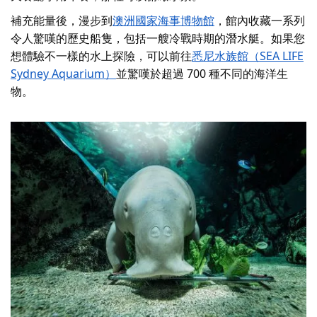
補充能量後，漫步到
澳洲國家海事博物館
，館內收藏一系列
令人驚嘆的歷史船隻，包括一艘冷戰時期的潛水艇。如果您
想體驗不一樣的水上探險，可以前往
悉尼水族館（SEA LIFE
Sydney Aquarium）
並驚嘆於超過 700 種不同的海洋生
物。