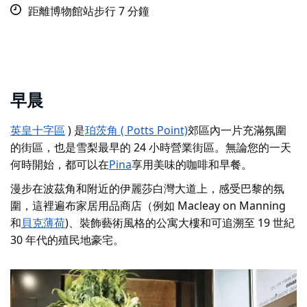
距離博物館站步行 7 分鐘
早晨
英皇十字區
) 是
珀茨角 ( Potts Point)
郊區內一片充滿氛圍
的街區，也是雪梨最早的 24 小時營業街區。無論您的一天
何時開始，都可以在
Pina
享用美味的咖啡和早餐。
漫步在波茲角和附近的伊麗莎白灣大道上，感受巴黎的氛
圍，這裡遍布家居用品商店（例如 Macleay on Manning
和
貝克薄荷
)、裝飾藝術風格的公寓大樓和可追溯至 19 世紀
30 年代的殖民地豪宅。