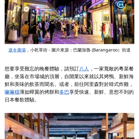
達令廣場
，小乾草街 - 圖片來源：巴蘭加魯 (Barangaroo）街道
想要享受難忘的晚餐體驗，請預訂
八人
，一家寬敞的粵菜餐
廳，坐落在市場城的頂層，自開業以來就以其烤鴨、新鮮海
鮮和美味的飲茶而聞名。或者，前往
阿里森
對於韓式炸雞，
嘛嘛檔
薄如蟬翼的烤餅和
多巴
享受快速、新鮮、意想不到的
日本餐飲體驗。