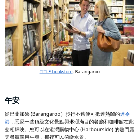
TITLE bookstore
, Barangaroo
午安
從巴蘭加魯 (Barangaroo）步行不遠便可抵達熱鬧的
達令
港
，悉尼一些頂級文化景點與琳瑯滿目的餐廳和咖啡館在此
交相輝映。您可以在港灣購物中心 (Harbourside) 的熱門露
天餐廳享用午餐，那裡可以俯瞰水景。