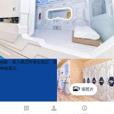
Product
Product
抱歉，載入產品時發生錯誤。請
List
List
稍後重試。
7 張照片