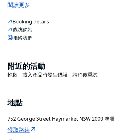
離國會劇院僅100公尺。飯店週邊熱門景點包括雪梨達令
閱讀更多
港和安聯體育場。
膠囊飯店採用獨立式「車艙」設計，每個車艙都配備現代
Booking details
化的共享空間，包括廚房、起居娛樂區、男女衛生間和洗
造訪網站
衣房。每個艙體均配備最新科技和多個USB介面。客人可
聯絡我們
使用專屬鑰匙卡進入艙體，艙內設有保險箱，方便存放小
型個人物品。較大的行李可存放在安全儲物櫃中。
飯店距離中央火車站僅需步行5分鐘。 Space Q膠囊飯店
Product
附近的活動
距離環形碼頭2.2公里，距離海外客運航廈2.4公里，距離
List
Product
抱歉，載入產品時發生錯誤。請稍後重試。
金斯福德‧史密斯機場7公里。
List
地點
752 George Street Haymarket NSW 2000 澳洲
獲取路線