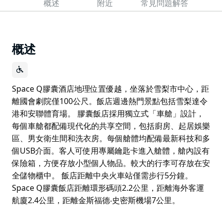
概述
附近
常見問題解答
概述
Space Q膠囊酒店地理位置優越，坐落於雪梨市中心，距
離國會劇院僅100公尺。飯店週邊熱門景點包括雪梨達令
港和安聯體育場。 膠囊飯店採用獨立式「車艙」設計，
每個車艙都配備現代化的共享空間，包括廚房、起居娛樂
區、男女衛生間和洗衣房。每個艙體均配備最新科技和多
個USB介面。客人可使用專屬鑰匙卡進入艙體，艙內設有
保險箱，方便存放小型個人物品。較大的行李可存放在安
全儲物櫃中。 飯店距離中央火車站僅需步行5分鐘。
Space Q膠囊飯店距離環形碼頭2.2公里，距離海外客運
航廈2.4公里，距離金斯福德‧史密斯機場7公里。
Space Q膠囊酒店地理位置優越，坐落於雪梨市中心，距