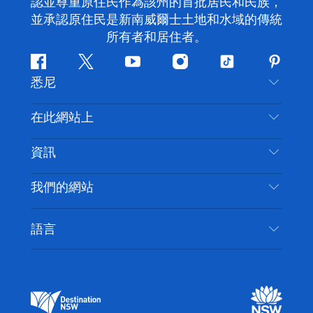
認並尊重原住民作為該州的首批居民和民族，
並承認原住民是新南威爾士土地和水域的傳統
所有者和居住者。
Facebook
嘰
Youtube
Instagram
抖
Pintere
悉尼
嘰
音
喳
聯絡我們
在此網站上
喳
免責聲明
目的地
資訊
隱私
要做的事情
旅行資訊
Cookie 通知
我們的網站
新南威爾斯州公路旅行
無障礙悉尼
使用條款
VisitNSW.com
活動
語言
列出您的業務
新南威爾士州旅遊局（Destination NSW）企業網
住宿
新南威爾斯的商業
站​
新南威爾斯的教育
新南威爾士州商務活動
新南威爾士州旅遊局（Destination NSW）媒體中