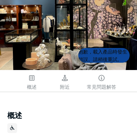
Product
Product
抱歉，載入產品時發生
List
List
錯誤。請稍後重試。
概述
附近
常見問題解答
概述