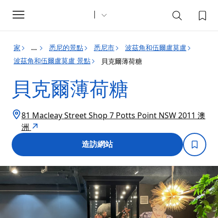
Toggle
navigation
家
悉尼的景點
悉尼市
波茲角和伍爾盧莫盧
...
波茲角和伍爾盧莫盧 景點
貝克爾薄荷糖
貝克爾薄荷糖
81 Macleay Street Shop 7 Potts Point NSW 2011 澳
洲
造訪網站