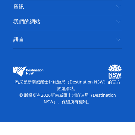
免責聲明
目的地
資訊
隱私
要做的事情
旅行資訊
Cookie 通知
我們的網站
新南威爾斯州公路旅行
無障礙悉尼
使用條款
VisitNSW.com
活動
語言
列出您的業務
新南威爾士州旅遊局（Destination NSW）企業網
住宿
新南威爾斯的商業
站​
新南威爾斯的教育
新南威爾士州商務活動
新南威爾士州旅遊局（Destination NSW）媒體中
悉尼是新南威爾士州旅遊局（Destination NSW）的官方
心
旅遊網站。
繽紛悉尼燈光音樂節
© 版權所有
2026
新南威爾士州旅遊局（Destination
NSW）。保留所有權利。