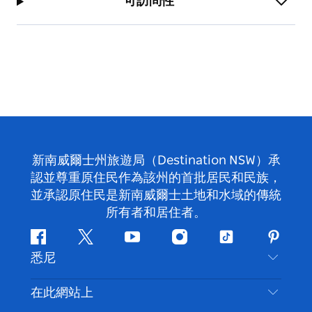
可訪問性
新南威爾士州旅遊局（Destination NSW）承
認並尊重原住民作為該州的首批居民和民族，
並承認原住民是新南威爾士土地和水域的傳統
所有者和居住者。
Facebook
嘰
Youtube
Instagram
抖
Pintere
悉尼
嘰
音
喳
聯絡我們
在此網站上
喳