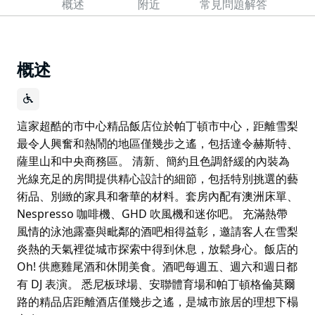
概述
附近
常見問題解答
概述
這家超酷的市中心精品飯店位於帕丁頓市中心，距離雪梨
最令人興奮和熱鬧的地區僅幾步之遙，包括達令赫斯特、
薩里山和中央商務區。 清新、簡約且色調舒緩的內裝為
光線充足的房間提供精心設計的細節，包括特別挑選的藝
術品、別緻的家具和奢華的材料。套房內配有澳洲床單、
Nespresso 咖啡機、GHD 吹風機和迷你吧。 充滿熱帶
風情的泳池露臺與毗鄰的酒吧相得益彰，邀請客人在雪梨
炎熱的天氣裡從城市探索中得到休息，放鬆身心。飯店的
Oh! 供應雞尾酒和休閒美食。酒吧每週五、週六和週日都
有 DJ 表演。 悉尼板球場、安聯體育場和帕丁頓格倫莫爾
路的精品店距離酒店僅幾步之遙，是城市旅居的理想下榻