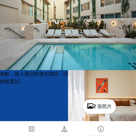
Product
Product
抱歉，載入產品時發生錯誤。請
List
List
稍後重試。
2 張照片