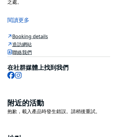
之處。
這家超酷的市中心精品飯店位於帕丁頓市中心，距離雪梨
最令人興奮和熱鬧的地區僅幾步之遙，包括達令赫斯特、
閱讀更多
薩里山和中央商務區。
清新、簡約且色調舒緩的內裝為光線充足的房間提供精心
Booking details
設計的細節，包括特別挑選的藝術品、別緻的家具和奢華
造訪網站
的材料。套房內配有澳洲床單、Nespresso 咖啡機、
聯絡我們
GHD 吹風機和迷你吧。
在社群媒體上找到我們
充滿熱帶風情的泳池露臺與毗鄰的酒吧相得益彰，邀請客
Facebook
Instagram
人在雪梨炎熱的天氣裡從城市探索中得到休息，放鬆身
心。飯店的 Oh! 供應雞尾酒和休閒美食。酒吧每週五、
週六和週日都有 DJ 表演。
Product
悉尼板球場、安聯體育場和帕丁頓格倫莫爾路的精品店距
附近的活動
List
離酒店僅幾步之遙，是城市旅居的理想下榻之處。
Product
抱歉，載入產品時發生錯誤。請稍後重試。
List