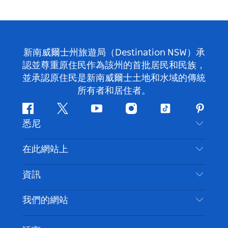
新南威爾士州旅遊局（Destination NSW）承
認並尊重原住民作為該州的首批居民和民族，
並承認原住民是新南威爾士土地和水域的傳統
所有者和居住者。
Facebook
嘰
Youtube
Instagram
抖
Pintere
悉尼
嘰
音
喳
聯絡我們
在此網站上
喳
免責聲明
目的地
資訊
隱私
要做的事情
旅行資訊
Cookie 通知
我們的網站
新南威爾斯州公路旅行
無障礙悉尼
使用條款
VisitNSW.com
活動