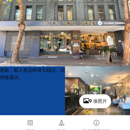
Product
Product
抱歉，載入產品時發生錯誤。請
List
List
稍後重試。
9 張照片