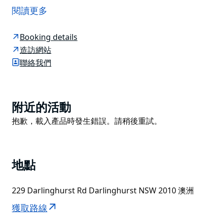
中心地帶。雪梨柯克頓飯店 (Kirketon Hotel Sydney) 內
閱讀更多
設有現代澳洲風味餐廳 Jamie's Kitchen。
柯克頓精品飯店坐落於達令赫斯特 (Darlinghurst)、波茨
Booking details
角 (Potts Point) 和國王十字區 (Kings Cross) 之間的靜
造訪網站
謐角落，步行 5 分鐘即可抵達牛津街 (Oxford Street)、
聯絡我們
國王十字車站 (Kings Cross Station) 和聖文森醫院 (St
Vincent's Hospital)。步行 20 分鐘即可抵達皇家植物園
(Royal Botanic Gardens)。著名的唐人街距離酒店僅 10
Product
附近的活動
分鐘車程。
List
Product
抱歉，載入產品時發生錯誤。請稍後重試。
飯店融合了巴黎經典精品飯店和紐約新潮飯店的風格，位
List
於一棟經過精心修復的兩層歷史建築內。
柯克頓飯店隔壁設有早餐店，附近有停車場（需額外付
地點
費）。
229 Darlinghurst Rd Darlinghurst NSW 2010 澳洲
獲取路線