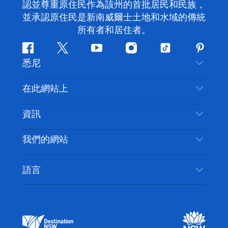
認並尊重原住民作為該州的首批居民和民族，
並承認原住民是新南威爾士土地和水域的傳統
所有者和居住者。
Facebook
嘰
Youtube
Instagram
抖
Pintere
悉尼
嘰
音
喳
聯絡我們
在此網站上
喳
免責聲明
目的地
資訊
隱私
要做的事情
旅行資訊
Cookie 通知
我們的網站
新南威爾斯州公路旅行
無障礙悉尼
使用條款
VisitNSW.com
活動
語言
列出您的業務
新南威爾士州旅遊局（Destination NSW）企業網
住宿
新南威爾斯的商業
站​
新南威爾斯的教育
新南威爾士州商務活動