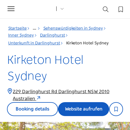
Toggle
navigation
Startseite
...
Sehenswürdigkeiten in Sydney
Inner Sydney
Darlinghurst
Unterkunft in Darlinghurst
Kirketon Hotel Sydney
Kirketon Hotel
Sydney
229 Darlinghurst Rd Darlinghurst NSW 2010
Australien
Booking details
Website aufrufen