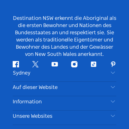
Destination NSW erkennt die Aboriginal als
die ersten Bewohner und Nationen des
Bundesstaates an und respektiert sie. Sie
werden als traditionelle Eigentümer und
Bewohner des Landes und der Gewässer
von New South Wales anerkannt.
Facebook
Twitter
YouTube
Instagram
TikTok
Pintere
Sydney
Kontaktieren Sie uns
Auf dieser Website
Haftungsausschluss
Reiseziele
Information
Datenschutz
Aktivitäten
Reiseinformationen
Unsere Websites
Cookie Notice
Roadtrips in New South Wales
Barrierefreies Sydney
Nutzungsbedingungen
VisitNSW.com