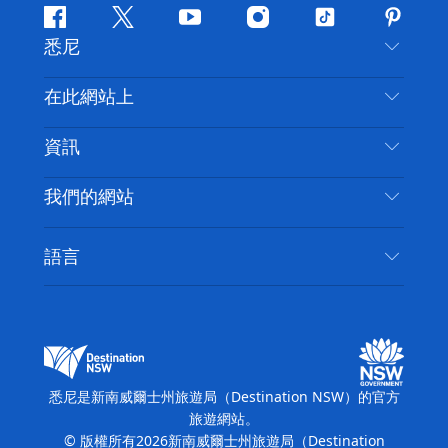
Facebook
嘰
Youtube
Instagram
抖
Pintere
悉尼
嘰
音
喳
聯絡我們
在此網站上
喳
免責聲明
目的地
資訊
隱私
要做的事情
旅行資訊
Cookie 通知
我們的網站
新南威爾斯州公路旅行
無障礙悉尼
使用條款
VisitNSW.com
活動
語言
列出您的業務
新南威爾士州旅遊局（Destination NSW）企業網
住宿
新南威爾斯的商業
站​
新南威爾斯的教育
新南威爾士州商務活動
新南威爾士州旅遊局（Destination NSW）媒體中
悉尼是新南威爾士州旅遊局（Destination NSW）的官方
心
旅遊網站。
繽紛悉尼燈光音樂節
© 版權所有
2026
新南威爾士州旅遊局（Destination