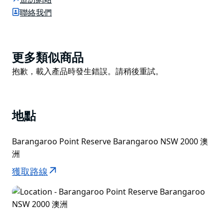
新圍欄有安全網圍住游泳區、標牌和新淋浴間。
聯絡我們
請注意，Marrinawi Cove 是一個自然環境，表面濕滑且
不平坦，存在牡蠣、藻類和其他海洋生物。游泳者必須時
刻小心，遵守安全標誌並穿著合適的鞋類。
Product
更多類似商品
List
Product
抱歉，載入產品時發生錯誤。請稍後重試。
List
地點
Barangaroo Point Reserve Barangaroo NSW 2000 澳
洲
獲取路線