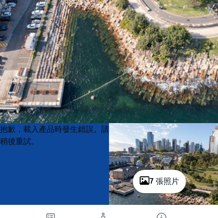
Product
Product
抱歉，載入產品時發生錯誤。請
List
List
稍後重試。
7 張照片