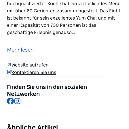
hochqualifizierter Köche hat ein verlockendes Menü
mit über 80 Gerichten zusammengestellt. Das Eight
ist bekannt für sein exzellentes Yum Cha, und mit
einer Kapazität von 750 Personen ist das
geschäftige Erlebnis genauso…
Das The Eight befindet sich in Haymarket im
zentralen Geschäftsviertel von Sydney und ist auf
Mehr lesen
moderne Fusionsküche und traditionelle
chinesische Küche mit Schwerpunkt auf lebenden
Website aufrufen
Meeresfrüchten spezialisiert. Ein Team
Kontaktieren Sie uns
hochqualifizierter Köche hat ein verlockendes Menü
mit über 80 Gerichten zusammengestellt.
Finden Sie uns in den sozialen
Das Eight ist bekannt für sein exzellentes Yum Cha,
Netzwerken
Facebook
Instagram
und mit einer Kapazität von 750 Personen ist das
geschäftige Erlebnis genauso faszinierend wie das
Essen. Steigen Sie früh ein, um einen Tisch und die
besten Picks vom Imbisswagen zu ergattern.
Ähnliche Artikel
Product