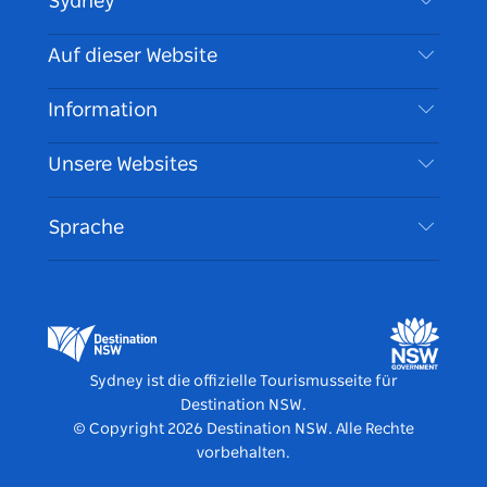
Sydney
Kontaktieren Sie uns
Auf dieser Website
Haftungsausschluss
Reiseziele
Information
Datenschutz
Aktivitäten
Reiseinformationen
Unsere Websites
Cookie Notice
Roadtrips in New South Wales
Barrierefreies Sydney
Nutzungsbedingungen
VisitNSW.com
Veranstaltungen
Sprache
Tragen Sie Ihr Unternehmen ein
Destination NSW Corporate
Unterkunft
Unternehmen in NSW
Geschäftsveranstaltungen in New South Wales
Bildung in New South Wales
Destination NSW Medienzentrum
Vivid Sydney
Sydney ist die offizielle Tourismusseite für
Destination NSW.
© Copyright
2026
Destination NSW. Alle Rechte
vorbehalten.