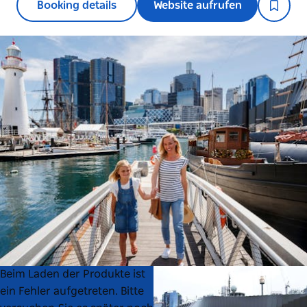
Booking details
Website aufrufen
Product
Product
Beim Laden der Produkte ist
List
List
ein Fehler aufgetreten. Bitte