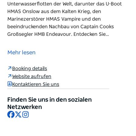
Unterwasserflotten der Welt, darunter das U-Boot
HMAS Onslow aus dem Kalten Krieg, den
Marinezerstörer HMAS Vampire und den
beeindruckenden Nachbau von Captain Cooks
Großsegler HMB Endeavour. Entdecken Sie…
Spektakulär am Ufer von Darling Harbour gelegen,
ist das Maritime Museum eine einzigartige Indoor-
Mehr lesen
und Outdoor-Attraktion und bietet großartige
Unterhaltung für die ganze Familie.
Booking details
Das Museum verfügt über eine der größten und
Website aufrufen
vielfältigsten Unterwasserflotten der Welt, darunter
Kontaktieren Sie uns
das U-Boot HMAS Onslow aus dem Kalten Krieg, den
Marinezerstörer HMAS Vampire und den
Finden Sie uns in den sozialen
beeindruckenden Nachbau von Captain Cooks
Netzwerken
Facebook
X
Instagram
Großsegler HMB Endeavour. Entdecken Sie die
Gefahren und Dramen des Militärlebens auf See in
der interaktiven Erlebniswelt „Action Stations“, die
die internen Abläufe der Royal Australian Navy wie