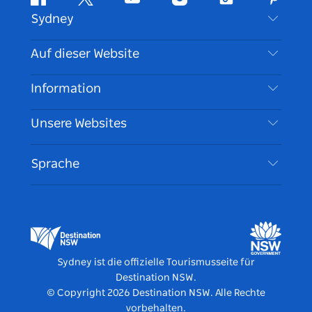
Facebook
Twitter
YouTube
Instagram
TikTok
Pintere
Sydney
Kontaktieren Sie uns
Auf dieser Website
Haftungsausschluss
Reiseziele
Information
Datenschutz
Aktivitäten
Reiseinformationen
Unsere Websites
Cookie Notice
Roadtrips in New South Wales
Barrierefreies Sydney
Nutzungsbedingungen
VisitNSW.com
Veranstaltungen
Sprache
Tragen Sie Ihr Unternehmen ein
Destination NSW Corporate
Unterkunft
Unternehmen in NSW
Geschäftsveranstaltungen in New South Wales
Bildung in New South Wales
Destination NSW Medienzentrum
Vivid Sydney
Sydney ist die offizielle Tourismusseite für
Destination NSW.
© Copyright
2026
Destination NSW. Alle Rechte
vorbehalten.