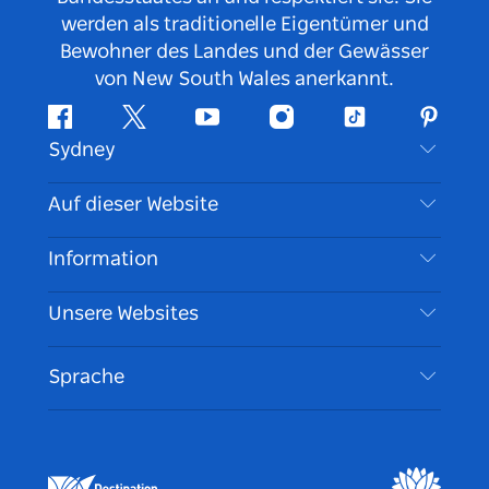
werden als traditionelle Eigentümer und
Bewohner des Landes und der Gewässer
von New South Wales anerkannt.
Facebook
Twitter
YouTube
Instagram
TikTok
Pintere
Sydney
Kontaktieren Sie uns
Auf dieser Website
Haftungsausschluss
Reiseziele
Information
Datenschutz
Aktivitäten
Reiseinformationen
Unsere Websites
Cookie Notice
Roadtrips in New South Wales
Barrierefreies Sydney
Nutzungsbedingungen
VisitNSW.com
Veranstaltungen
Sprache
Tragen Sie Ihr Unternehmen ein
Destination NSW Corporate
Unterkunft
Unternehmen in NSW
Geschäftsveranstaltungen in New South Wales
Bildung in New South Wales
Destination NSW Medienzentrum