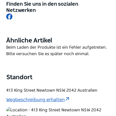
Musikszene und internationale Musikmagazine. Der
Finden Sie uns in den sozialen
Laden selbst lässt sich am besten als „organisiertes
Netzwerken
Chaos“ beschreiben – nehmen Sie sich etwas Zeit,
Facebook
um die Schnäppchenkästen mit CDs, neuen
Schallplatten, DVDs und experimentellen Bands zu
durchstöbern, von denen Sie noch nie gehört
haben. Auch die Mitarbeiter sind Experten und
Ähnliche Artikel
Product
können Ihnen den richtigen Weg weisen. .
List
Product
Beim Laden der Produkte ist ein Fehler aufgetreten.
List
Bitte versuchen Sie es später noch einmal.
Standort
413 King Street Newtown NSW 2042 Australien
Wegbeschreibung erhalten