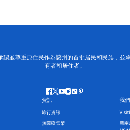
 NSW）承認並尊重原住民作為該州的首批居民和民族
有者和居住者。
Facebook
嘰
Youtube
Instagram
抖
Pinterest
資訊
我們
嘰
音
喳
旅行資訊
Visi
喳
無障礙雪梨
新南威