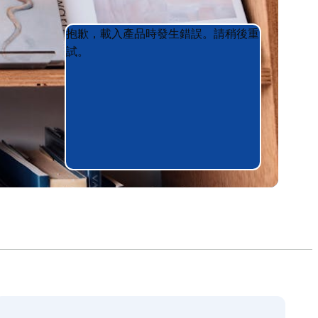
Product
Product
抱歉，載入產品時發生錯誤。請稍後重
List
List
試。