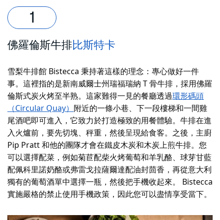
佛羅倫斯牛排
比斯特卡
雪梨牛排館 Bistecca 秉持著這樣的理念：專心做好一件
事。這裡指的是新南威爾士州瑞福瑞納 T 骨牛排，採用佛羅
倫斯式炭火烤至半熟。這家難得一見的餐廳透過
環形碼頭
（Circular Quay）
附近的一條小巷
、下一段樓梯和一間雞
尾酒吧即可進入，它致力於打造極致的用餐體驗。牛排在進
入火爐前，要先切塊、秤重，然後呈現給食客。之後，主廚
Pip Pratt 和他的團隊才會在鐵皮木炭和木炭上煎牛排。您
可以選擇配菜，例如菊苣配柴火烤葡萄和羊乳酪、球芽甘藍
配佩科里諾奶酪或弗雷戈拉薩爾達配油封茴香，再從意大利
獨有的葡萄酒單中選擇一瓶，然後把手機收起來。 Bistecca
實施嚴格的禁止使用手機政策，因此您可以盡情享受當下。