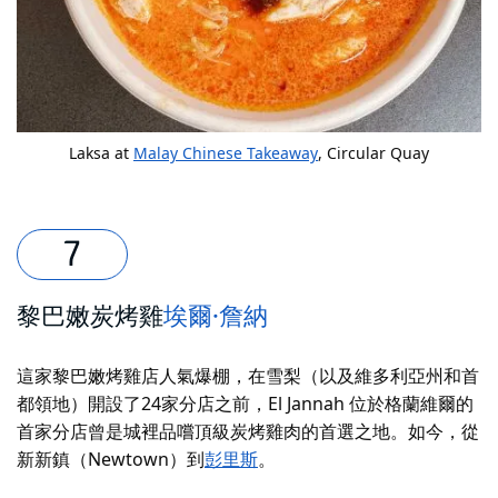
Laksa at
Malay Chinese Takeaway
, Circular Quay
黎巴嫩炭烤雞
埃爾·詹納
這家黎巴嫩烤雞店人氣爆棚，在雪梨（以及維多利亞州和首
都領地）開設了24家分店之前，El Jannah 位於格蘭維爾的
首家分店曾是城裡品嚐頂級炭烤雞肉的首選之地。如今，從
新新鎮（Newtown）到
彭里斯
。