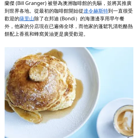
蘭傑 (Bill Granger) 被譽為澳洲咖啡館的先驅，並將其推廣
到世界各地。從最初的咖啡館開始從
達令赫斯特
到一直很受
歡迎的
薩里山
除了在邦迪 (Bondi）的海灘邊享用早午餐
外，他家的分店現在已遍佈全球，而他家的蓬鬆乳清乾酪熱
餅配上香蕉和蜂窩黃油更是廣受歡迎。