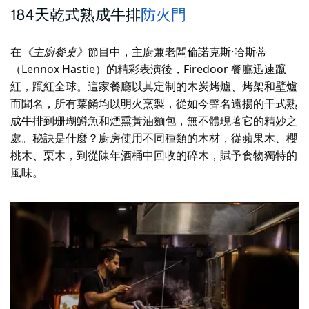
184天乾式熟成牛排
防火門
在
《主廚餐桌》
節目中，主廚兼老闆倫諾克斯·哈斯蒂
（Lennox Hastie）的精彩表演後，Firedoor 餐廳迅速躥
紅，躥紅全球。這家餐廳以其定制的木炭烤爐、烤架和壁爐
而聞名，所有菜餚均以明火烹製，從如今聲名遠揚的干式熟
成牛排到珊瑚鱒魚和煙熏黃油麵包，無不體現著它的精妙之
處。秘訣是什麼？廚房使用不同種類的木材，從蘋果木、櫻
桃木、栗木，到從陳年酒桶中回收的碎木，賦予食物獨特的
風味。