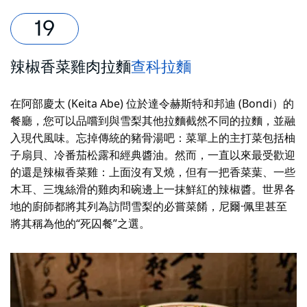
辣椒香菜雞肉拉麵
查科拉麵
在阿部慶太 (Keita Abe) 位於達令赫斯特和邦迪 (Bondi）的
餐廳，您可以品嚐到與雪梨其他拉麵截然不同的拉麵，並融
入現代風味。忘掉傳統的豬骨湯吧：菜單上的主打菜包括柚
子扇貝、冷番茄松露和經典醬油。然而，一直以來最受歡迎
的還是辣椒香菜雞：上面沒有叉燒，但有一把香菜葉、一些
木耳、三塊絲滑的雞肉和碗邊上一抹鮮紅的辣椒醬。世界各
地的廚師都將其列為訪問雪梨的必嘗菜餚，尼爾·佩里甚至
將其稱為他的“死囚餐”之選。