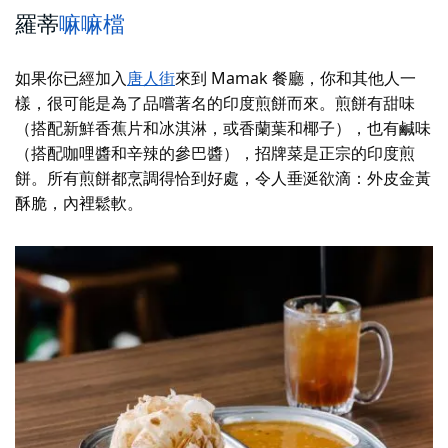
羅蒂
嘛嘛檔
如果你已經加入
唐人街
來到 Mamak 餐廳，你和其他人一
樣，很可能是為了品嚐著名的印度煎餅而來。煎餅有甜味
（搭配新鮮香蕉片和冰淇淋，或香蘭葉和椰子），也有鹹味
（搭配咖哩醬和辛辣的參巴醬），招牌菜是正宗的印度煎
餅。所有煎餅都烹調得恰到好處，令人垂涎欲滴：外皮金黃
酥脆，內裡鬆軟。