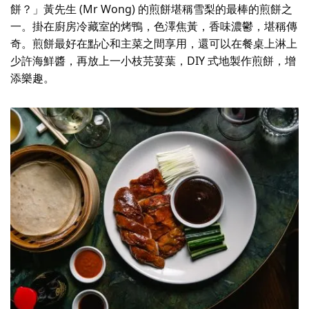
餅？」黃先生 (Mr Wong) 的煎餅堪稱雪梨的最棒的煎餅之
一。掛在廚房冷藏室的烤鴨，色澤焦黃，香味濃鬱，堪稱傳
奇。煎餅最好在點心和主菜之間享用，還可以在餐桌上淋上
少許海鮮醬，再放上一小枝芫荽葉，DIY 式地製作煎餅，增
添樂趣。