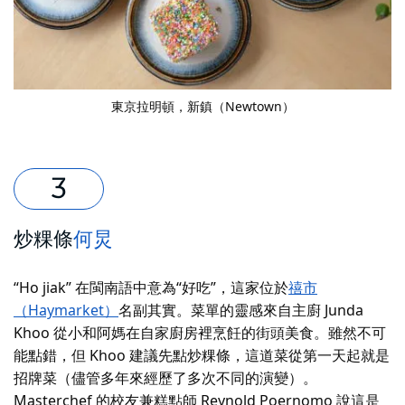
東京拉明頓
，新鎮（Newtown）
炒粿條
何炅
“Ho jiak” 在閩南語中意為“好吃”，這家位於
禧市
（Haymarket）
名副其實。菜單的靈感來自主廚 Junda
Khoo 從小和阿媽在自家廚房裡烹飪的街頭美食。雖然不可
能點錯，但 Khoo 建議先點炒粿條，這道菜從第一天起就是
招牌菜（儘管多年來經歷了多次不同的演變）。
Masterchef 的校友兼糕點師 Reynold Poernomo 說這是