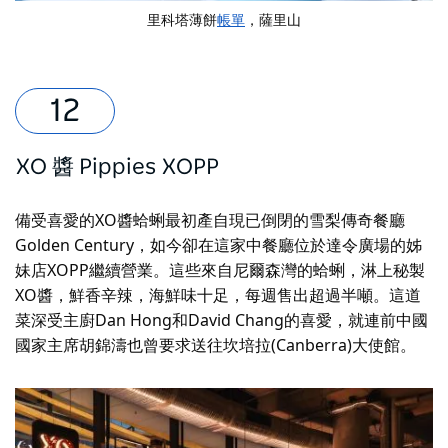
里科塔薄餅
帳單
，薩里山
XO 醬 Pippies
XOPP
備受喜愛的XO醬蛤蜊最初產自現已倒閉的雪梨傳奇餐廳
Golden Century，如今卻在這家中餐廳位於達令廣場的姊
妹店XOPP繼續營業。這些來自尼爾森灣的蛤蜊，淋上秘製
XO醬，鮮香辛辣，海鮮味十足，每週售出超過半噸。這道
菜深受主廚Dan Hong和David Chang的喜愛，就連前中國
國家主席胡錦濤也曾要求送往坎培拉(Canberra)大使館。