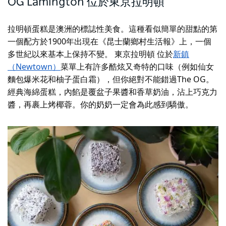
OG Lamington 位於
東京拉明頓
拉明頓蛋糕是澳洲的標誌性美食。這種看似簡單的甜點的第
一個配方於1900年出現在《昆士蘭鄉村生活報》上，一個
多世紀以來基本上保持不變。
東京拉明頓
位於
新鎮
（Newtown）
菜單上有許多酷炫又奇特的口味（例如仙女
麵包爆米花和柚子蛋白霜），但你絕對不能錯過The OG。
經典海綿蛋糕，內餡是覆盆子果醬和香草奶油，沾上巧克力
醬，再裹上烤椰蓉。你的奶奶一定會為此感到驕傲。