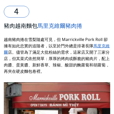
豬肉越南麵包
馬里克維爾豬肉捲
越南豬肉捲在雪梨隨處可見，但 Marrickville Pork Roll 卻
擁有如此忠實的追隨者，以至於門外總是排著長隊
馬里克維
爾
店。儘管為了滿足大批粉絲的需求，這家店又開了三家分
店，但其菜式依然簡單：厚厚的烤肉或酥脆的豬肉片，配上
肉醬、蛋黃醬、新鮮香草、辣椒、酸甜的醃蘿蔔和胡蘿蔔，
再夾在硬皮麵包卷裡。