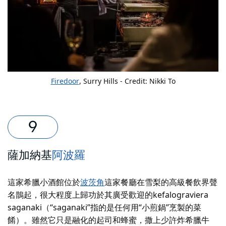
Firedoor
, Surry Hills - Credit: Nikki To
薩加納基
阿波羅
這家希臘小酒館位於
波茨角
這家餐廳在雪梨的高級餐飲界聲
名鵲起，很大程度上歸功於其廣受歡迎的kefalograviera
saganaki（“saganaki”指的是任何用“小煎鍋”烹製的菜
餚）。雖然它只是融化的起司和蜂蜜，撒上少許炸希臘牛