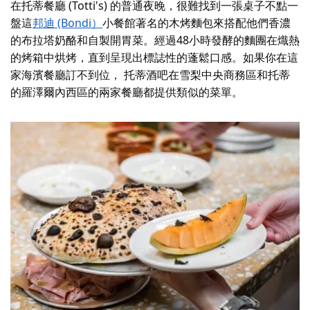
在托蒂餐廳 (Totti's) 的普通夜晚，很難找到一張桌子不點一
盤這
邦迪 (Bondi）
小餐館著名的木烤麵包來搭配他們香濃
的布拉塔奶酪和自製開胃菜。經過48小時發酵的麵團在熾熱
的烤箱中烘烤，直到呈現出標誌性的蓬鬆口感。如果你在這
家海濱餐廳訂不到位，
托蒂酒吧
在雪梨中央商務區和
托蒂
的羅澤爾
內西區的兩家餐廳都提供類似的菜單。