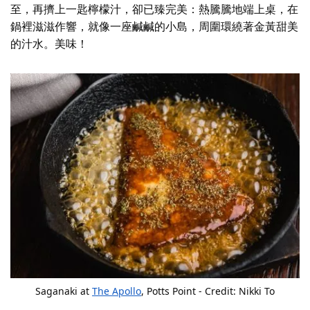
至，再擠上一匙檸檬汁，卻已臻完美：熱騰騰地端上桌，在
鍋裡滋滋作響，就像一座鹹鹹的小島，周圍環繞著金黃甜美
的汁水。美味！
Saganaki at
The Apollo
, Potts Point - Credit: Nikki To