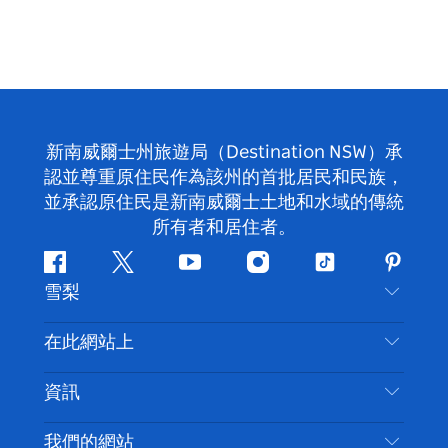
新南威爾士州旅遊局（Destination NSW）承
認並尊重原住民作為該州的首批居民和民族，
並承認原住民是新南威爾士土地和水域的傳統
所有者和居住者。
Facebook
嘰
Youtube
Instagram
抖
Pintere
雪梨
嘰
音
喳
聯絡我們
在此網站上
喳
免責聲明
目的地
資訊
隱私
要做的事情
旅行資訊
Cookie 通知
我們的網站