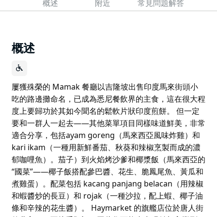
概述
附近
常見問題解答
概述
屢獲殊榮的 Mamak 餐廳以吉隆坡出售印度馬來街頭小
吃的路邊攤命名，已成為悉尼餐飲界的主食，這在很大程
度上要歸功於其如今聞名的鬆軟片狀印度煎餅。 但一定
要和一群人一起去——其他菜單項目同樣味道鮮美，非常
適合分享，包括ayam goreng（馬來西亞風味炸雞）和
kari ikam（一種用新鮮番茄、秋葵和辣椒烹製而成的濃
郁咖哩魚）。茄子）到火焰烤沙爹和椰漿飯（馬來西亞的
“國菜”——椰子飯搭配參巴醬、花生、脆鳳尾魚、黃瓜和
煮雞蛋）。配菜包括 kacang panjang belacan（用辣椒
和蝦醬炒的長豆）和 rojak（一種沙拉，配上蝦、椰子油
條和辛辣的花生醬）。 Haymarket 的旗艦店位於唐人街