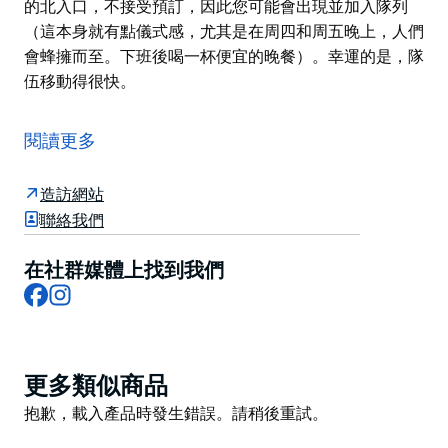
的北入口，不接受預訂，因此您可能會出現並加入隊列
（這本身就有點儀式感，尤其是在周四和周五晚上，人們
會蜂擁而至。下班後喝一杯便宜的晚餐）。幸運的是，隊
伍移動得很快。
屢獲殊榮的 Mamak 餐廳以吉隆坡出售印度馬來街頭小
吃的路邊攤命名，已成為悉尼餐飲界的主食，這在很大程
閱讀更多
度上要歸功於其如今聞名的鬆軟片狀印度煎餅。
但一定要和一群人一起去——其他菜單項目同樣味道鮮
造訪網站
美，非常適合分享，包括ayam goreng（馬來西亞風味
聯絡我們
炸雞）和kari ikam（一種用新鮮番茄、秋葵和辣椒烹製
而成的濃郁咖哩魚）。茄子）到火焰烤沙爹和椰漿飯（馬
在社群媒體上找到我們
Facebook
Instagram
來西亞的“國菜”——椰子飯搭配參巴醬、花生、脆鳳尾
魚、黃瓜和煮雞蛋）。配菜包括 kacang panjang
belacan（用辣椒和蝦醬炒的長豆）和 rojak（一種沙
拉，配上蝦、椰子油條和辛辣的花生醬）。
Product
更多類似商品
Haymarket 的旗艦店位於唐人街的北入口，不接受預
List
Product
抱歉，載入產品時發生錯誤。請稍後重試。
訂，因此您可能會出現並加入隊列（這本身就有點儀式
List