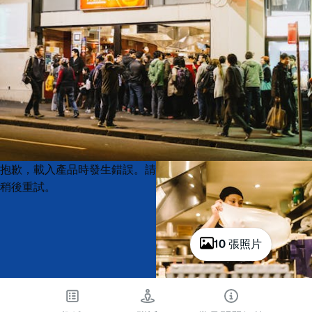
Product
Product
抱歉，載入產品時發生錯誤。請
List
List
稍後重試。
10 張照片