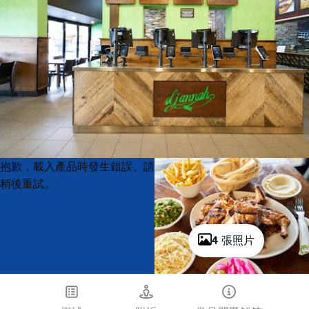
Product
Product
抱歉，載入產品時發生錯誤。請
List
List
稍後重試。
4 張照片