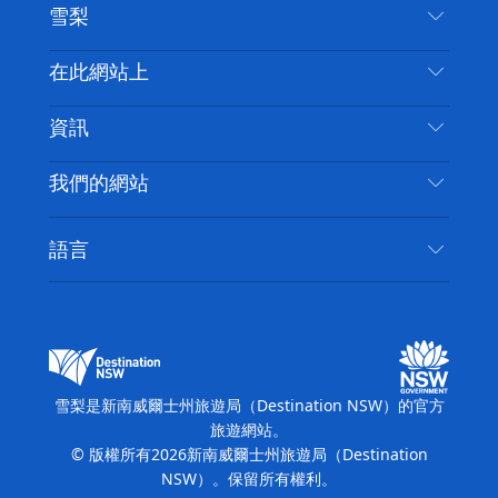
雪梨
嘰
音
喳
聯絡我們
在此網站上
喳
免責聲明
目的地
資訊
隱私
要做的事情
旅行資訊
Cookie 通知
我們的網站
新南威爾士州公路旅行
無障礙雪梨
使用條款
VisitNSW.com
活動
語言
列出您的業務
新南威爾士州旅遊局（Destination NSW）企業網
住宿
新南威爾斯的商業
站
新南威爾斯的教育
新南威爾士州商務活動
新南威爾士州旅遊局（Destination NSW）媒體中
雪梨是新南威爾士州旅遊局（Destination NSW）的官方
心
旅遊網站。
繽紛雪梨燈光音樂節
© 版權所有
2026
新南威爾士州旅遊局（Destination
NSW）。保留所有權利。