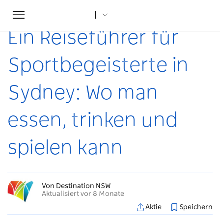
Toggle
Startseite
...
Artikel
Ein Reiseführer für Sportbegeisterte in Sydney: Wo man essen, trinken und spielen kann
navigation
Ein Reiseführer für
Sportbegeisterte in
Sydney: Wo man
essen, trinken und
spielen kann
Von Destination NSW
Aktualisiert vor 8 Monate
Aktie
Speichern