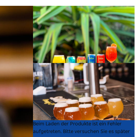
Product
Product
Beim Laden der Produkte ist ein Fehler
List
List
aufgetreten. Bitte versuchen Sie es später