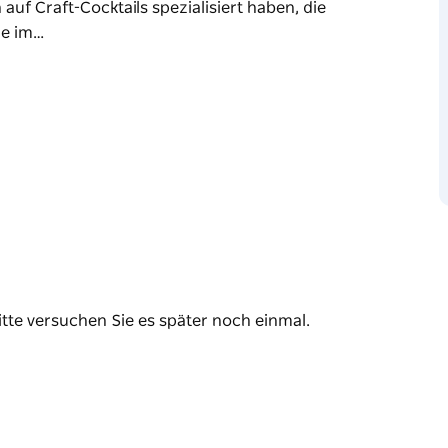
 auf Craft-Cocktails spezialisiert haben, die
le im…
kstube und Brauerei im Herzen des Inner West
“, das alles durchdringt, was sie tun.
eicht zu trinkende Pales und Lager mögen, sie
isiert haben, die alle in Marrickville unter der
rden, haben sie wirklich für jeden etwas.
ittags- und Abendessensoptionen spannend
bleiben müssen.
itte versuchen Sie es später noch einmal.