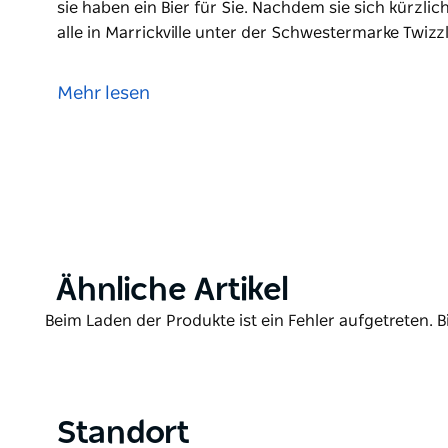
sie haben ein Bier für Sie. Nachdem sie sich kürzlich
alle in Marrickville unter der Schwestermarke Twizz
Stolz darauf, unabhängig zu sein, mit einer Schan
Ale Trail.
Mehr lesen
Sauce lebt und atmet sein Mantra „Geschmack zuerst
Egal, ob Sie IPAs, Sours, Stouts oder einfach nur l
haben ein Bier für Sie.
Nachdem sie sich kürzlich auf Craft-Cocktails spezial
Schwestermarke Twizzle im eigenen Haus gebraut we
Wechselnde Imbisswagen sorgen dafür, dass die M
Product
Ähnliche Artikel
und frisch bleiben, sodass Sie auch nicht hungrig 
List
Product
Beim Laden der Produkte ist ein Fehler aufgetreten. B
List
Standort