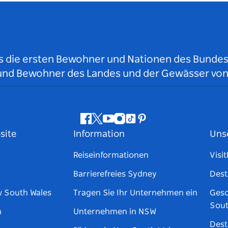
ls die ersten Bewohner und Nationen des Bundess
r und Bewohner des Landes und der Gewässer vo
Facebook
Twitter
YouTube
Instagram
TikTok
Pinterest
site
Information
Uns
Reiseinformationen
Visi
Barrierefreies Sydney
Dest
w South Wales
Tragen Sie Ihr Unternehmen ein
Gesc
Sout
n
Unternehmen in NSW
Dest