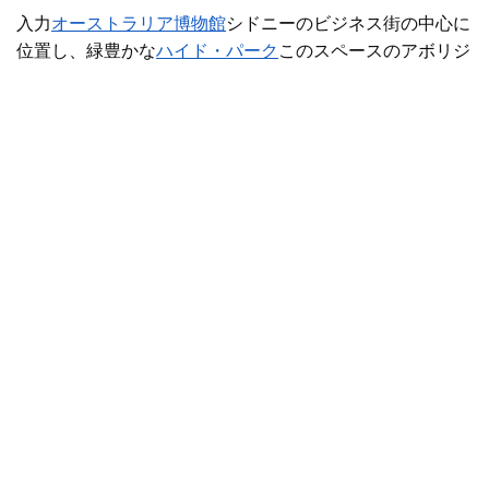
入力
オーストラリア博物館
シドニーのビジネス街の中心に
位置し、緑豊かな
ハイド・パーク
このスペースのアボリジ
ニのとトレス海峡諸島民のコレクションは、2つの常設展
示、
「バヤラ・ヌラ（ヤーニング・カントリー）」
と
「ガリガラン（海のカントリー）」
にまたがって展示され
ています。これらは合わせて、世界で最も重要なファース
ト・ネーションズ・コレクションの一つを構成していま
す。
ハイド・パークを渡る途中に、
先住民アーティスト、
トニー・アルバートによる力強い作品
「イニンマディエ
ミ・ザウ・ディスト・レット・フォール」があります
。こ
の作品は、奉仕し、犠牲を払い、生き延びたアボリジニの
とトレス海峡諸島民への敬意を表しています。
ニューサウスウェールズ州立美術館
までは徒歩圏内です
。
ここには
、目を見張るようなイリバナ・ギャラリー
（2022年12月に再オープン予定）があります。常設展と
企画展では、
樹皮画、織物、彫刻などを通して、
アボリ
ジニの伝統と文化
の影響を紹介しています。
サーキュラ