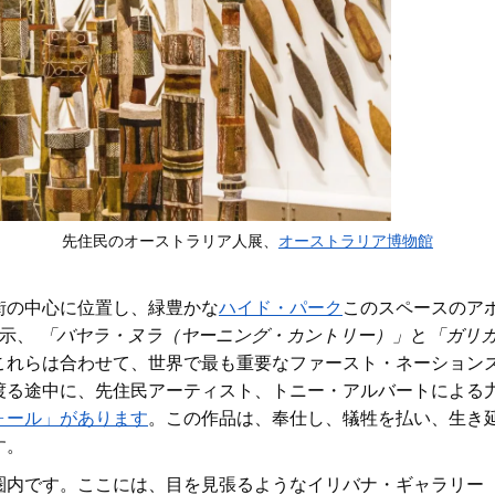
先住民のオーストラリア人展、
オーストラリア博物館
街の中心に位置し、緑豊かな
ハイド・パーク
このスペースのア
展示、
「バヤラ・ヌラ（ヤーニング・カントリー）」
と
「ガリ
これらは合わせて、世界で最も重要なファースト・ネーション
渡る途中に、
先住民アーティスト、トニー・アルバートによる
ォール」があります
。この作品は、奉仕し、犠牲を払い、生き
す。
圏内です
。ここには
、目を見張るようなイリバナ・ギャラリー（2