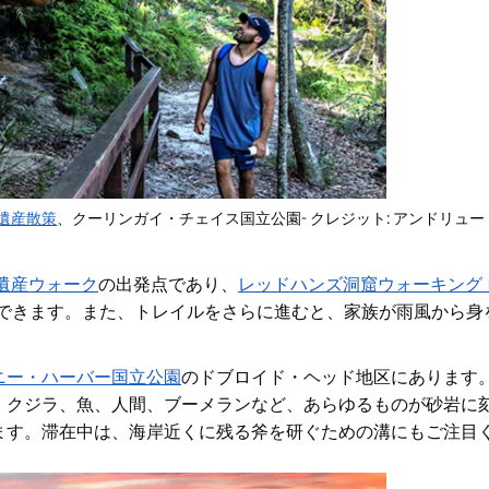
遺産散策
、クーリンガイ・チェイス国立公園- クレジット: アンドリュー
遺産ウォーク
の出発点であり
、
レッドハンズ洞窟ウォーキング
見できます。また、トレイルをさらに進むと、家族が雨風から身
ニー・ハーバー国立公園
のドブロイド・ヘッド地区にあります
、クジラ、魚、人間、ブーメランなど、あらゆるものが砂岩に
ます。滞在中は、海岸近くに残る斧を研ぐための溝にもご注目