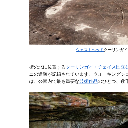
ウェストヘッド
クーリンガイ
街の北に
位置する
クーリンガイ・チェイス国立
ニの遺跡が記録されています。ウォーキングシ
は、公園内で最も重要な
芸術作品
のひとつ
、数