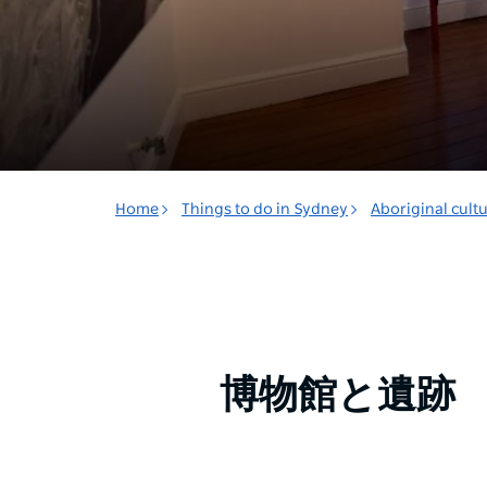
Home
Things to do in Sydney
Aboriginal cult
博物館と遺跡