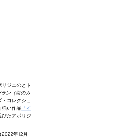
ボリジニのとト
ガラン（海のカ
ズ・コレクショ
力強い作品
「イ
延びたアボリジ
022年12月