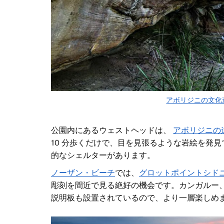
アボリジニの文化
公園内にあるウェストヘッドは、
アボリジニの
10 分歩くだけで、目を見張るような岩絵を発
的なシェルターがあります。
ノーザン・ビーチ
では
、
グロットポイント
シド
彫刻を間近で見る絶好の機会です。カンガルー
説明板も設置されているので、より一層楽しめ