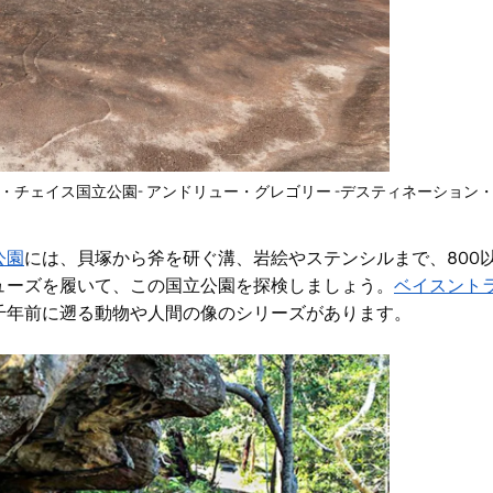
・チェイス国立公園- アンドリュー・グレゴリー -デスティネーション
公園
には、
貝塚から斧を研ぐ溝、岩絵やステンシルまで、800
ューズを履いて、この国立公園を探検しましょう。
ベイスント
千年前に遡る動物や人間の像のシリーズがあります。