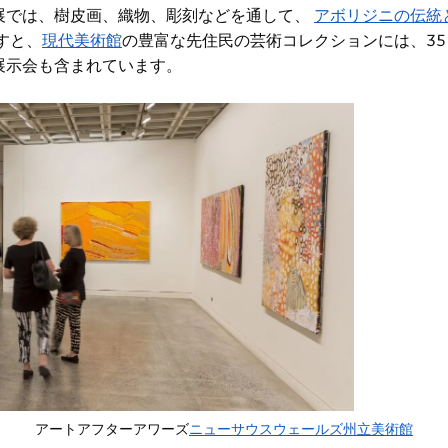
展では、
樹皮画、織物、彫刻などを通して、
アボリジニの伝統
すと
、
現代美術館
の豊富な先住民の芸術コレクションには、35
展示会も含まれています。
アートアフターアワーズ
ニューサウスウェールズ州立美術館