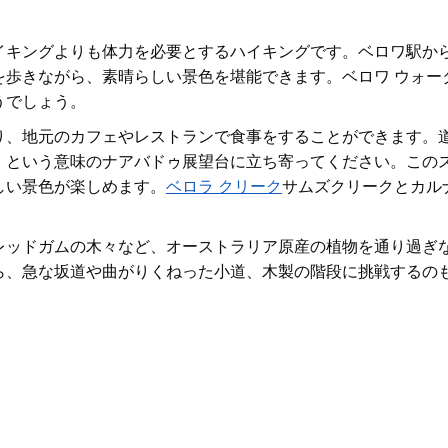
イキングよりも体力を必要とするハイキングです。ベロワ駅か
を歩きながら、
素晴らしい
景色
を堪能できます。ベロワ ウォー
うでしょう。
り、地元のカフェやレストランで食事をすることができます。
」という意味のナアバドゥ
展望台
に立ち寄ってください。この
しい景色
が楽しめます。
ベロラ クリーク
サムズクリークとカル
レッドガムの木々など、オーストラリア原産の植物を通り過ぎ
ら、急な坂道や曲がりくねった小道、木製の階段に挑戦するの