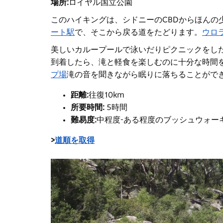
場所:
ロイヤル国立公園
このハイキングは、シドニーのCBDからほんの
ート駅
で
、そこから戻る道をたどります。
ウロ
美しいカループール
で泳いだりピクニックをし
到着したら、滝と軽食を楽しむのに十分な時間
プ場
滝の音を聞きながら眠りに落ちることがで
距離:
往復10km
所要時間:
5時間
難易度:
中程度
-
ある程度のブッシュウォー
>
道順を取得