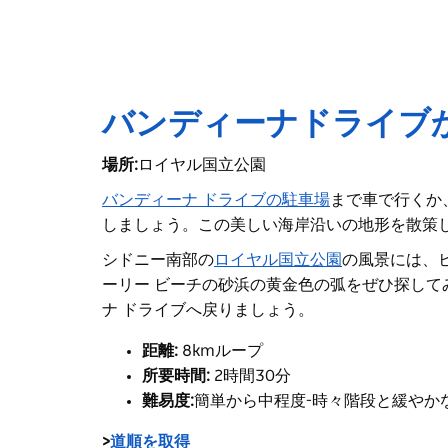
バンディーナドライブ
場所:
ロイヤル国立公園
バンディーナ ドライブの駐車場
まで車で行く
か
しましょう。この美しい海岸沿いの地形を散策
シドニー南部の
ロイヤル国立公園
の風景には、
ーリー ビーチの砂浜の黄金色の弧をぜひ探し
ナ ドライブへ戻りましょう。
距離:
8kmループ
所要時間:
2時間30分
難易度:
簡単から中程度
-
時々階段と緩やか
>
道順を取得