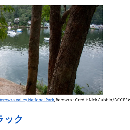
Berowra Valley National Park
, Berowra - Credit: Nick Cubbin/DCCEE
ラック