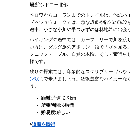
場所:
シドニー北部
ベロワ
からコーワンまでのトレイルは
、他のハ
ブッシュウォークでは、
急な坂道や砂岩の階段
途中、小さな
小川
や手つかずの森林地帯に出会
ハイキングの途中では、カーフェリーで川を渡
い方は、ダルグ族のアボリジニ語で「水を見る
クニックテーブル
、
自然の木陰、そして素晴ら
様です
。
残りの探索では、印象的なスクリブリーガムや
ン駅
まで歩きましょう
。経験豊富なハイカーな
う。
距離:
片道12.9km
所要時間:
6時間
難易度:
難しい
>
道順を取得