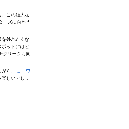
ら、この
雄大な
ターズに向かう
道を外れたくな
スポットに
はピ
ナクリークも同
ながら、
コーワ
も楽しいでしょ