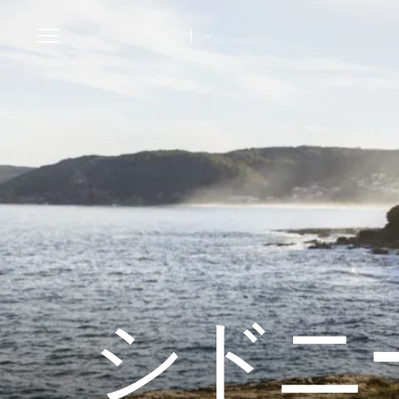
Toggle
navigation
シドニ