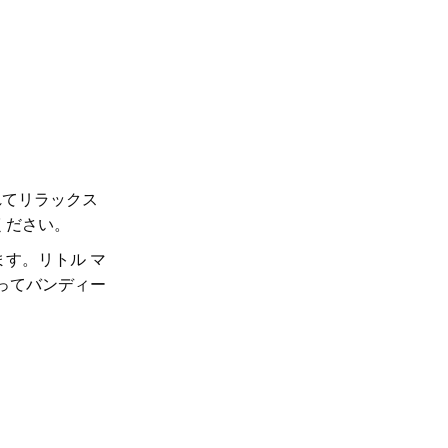
れてリラックス
ください。
す。リトル マ
ってバンディー