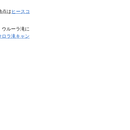
地点は
ヒースコ
。
ウルーラ滝に
ウロラ滝キャン