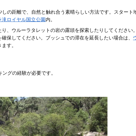
少しの距離で、自然と触れ合う素晴らしい方法です。スタート
ラ滝
ロイヤル国立公園
内
。
たり
、
ウルーラタレットの岩の露頭を探索したりしてください
を確保してください。ブッシュでの滞在を延長したい場合は、
きます。
キングの経験が必要です。