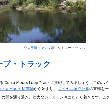
ウロラ滝キャンプ場
、シドニー・サウス
ープ・トラック
Curra Moors Loop Track に挑戦してみましょう。この
urra Moors 駐車場
から始まり、
ロイヤル国立公園
の東部を
一
々の間を通り過ぎ、壮大なカラカロン滝にたどり着きます。こ