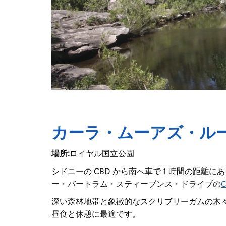
カーラ・ムーアズ・ル
場所:
ロイヤル国立公園
シドニーの CBD から南へ車で 1 時間の距離にある 
ー・バートラム・スティーブンス・ドライブの
C
深い森林地帯と象徴的なスクリブリーガムの木
昼食と休憩に最適です。