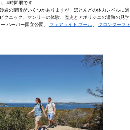
km、4時間弱です。
砂岩の階段がいくつかありますが、ほとんどの体力レベルに適
ピクニック、マンリーの体験、歴史とアボリジニの遺跡の見学
ー ハーバー国立公園、
フェアライト プール
、
クロンターフ 