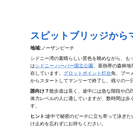
スピットブリッジから
地域:
ノーザンビーチ
シドニー湾の素晴らしい景色を眺めながら、も
は
シドニー ハーバー国立公園
、亜熱帯の森林地
在しています。
グロットポイント灯台
魚、ブー
からスタートしてマンリーで終了し、残りの一
誰向け？
散歩道は長く、途中には急な階段や凸
体力レベルの人に適していますが、数時間は歩
す。
ヒント:
途中で秘密のビーチに立ち寄って泳ぎた
け止めを忘れずにお持ちください。