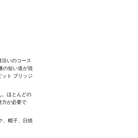
港沿いのコース
連の短い道が混
ット ブリッジ
ん。ほとんどの
努力が必要で
ク、帽子、日焼