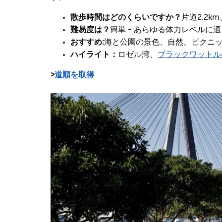
散歩時間はどのくらいですか？
片道2.2k
難易度は？
簡単 – あらゆる体力レベルに
おすすめ:
海と公園の景色、自然、ピクニ
ハイライト：
ロゼル湾、
ブラックワットル
>
道順を取得