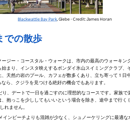
Blackwattle Bay Park
, Glebe - Credit: James Horan
までの散歩
クージー・コースタル・ウォークは、市内の最高のウォーキン
ら始まり
、インスタ映えする
ボンダイ氷山
スイミングクラブ、
、天然の岩のプール、カフェが数多くあり、立ち寄って 1 日
れるなら、クジラを見つける絶好の機会でもあります。
んだり、デートで一日を過ごすのに理想的なコースです。家族で
、抱っこを少ししてもいいという場合を除き、途中まで行く 
もしれません。
メインビーチよりも混雑が少なく、シュノーケリングに最適な