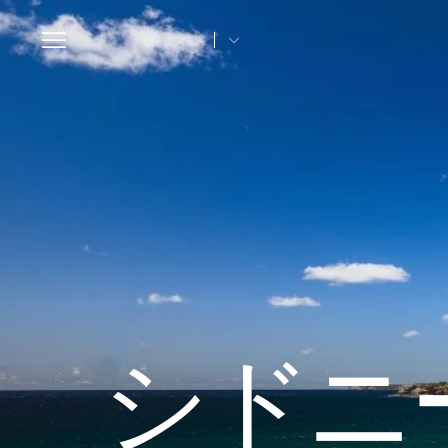
Toggle
navigation
シドニ