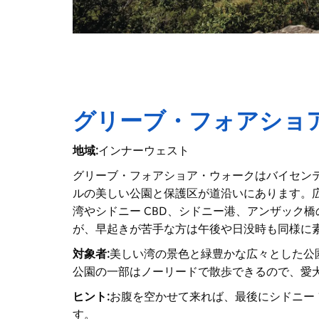
グリーブ・フォアショ
地域:
インナーウェスト
グリーブ・フォアショア・ウォークはバイセン
ルの美しい公園と保護区が道沿いにあります。
湾やシドニー CBD、シドニー港、アンザック
が、早起きが苦手な方は午後や日没時も同様に
対象者:
美しい湾の景色と緑豊かな広々とした公
公園の一部はノーリードで散歩できるので、愛
ヒント:
お腹を空かせて来れば、最後にシドニー 
す。