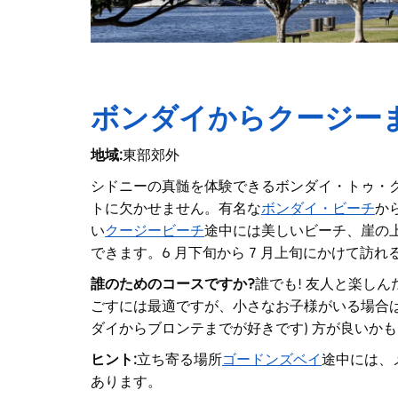
ボンダイからクージー
地域:
東部郊外
シドニーの真髄を体験できるボンダイ・トゥ・
トに欠かせません。有名な
ボンダイ・ビーチ
か
い
クージービーチ
途中には美しいビーチ、崖の上
できます。6 月下旬から 7 月上旬にかけて訪
誰のためのコースですか?
誰でも! 友人と楽し
ごすには最適ですが、小さなお子様がいる場合は
ダイからブロンテまでが好きです) 方が良いか
ヒント:
立ち寄る場所
ゴードンズベイ
途中には、
あります。