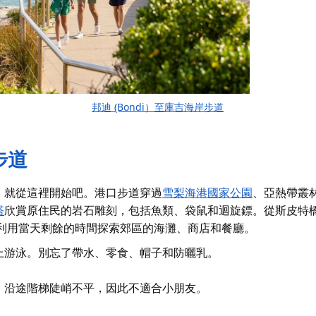
邦迪 (Bondi）至庫吉海岸步道
步道
，就從這裡開始吧。港口步道穿過
雪梨海港國家公園
、亞熱帶叢
塔
欣賞原住民的岩石雕刻，包括魚類、袋鼠和迴旋鏢。從斯皮特橋（
利用當天剩餘的時間探索郊區的海灘、商店和餐廳。
上游泳。別忘了帶水、零食、帽子和防曬乳。
，沿途階梯陡峭不平，因此不適合小朋友。