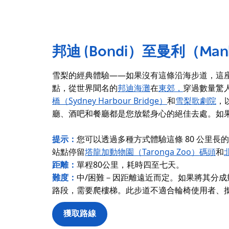
邦迪 (Bondi）至曼利（Ma
雪梨的經典體驗——如果沒有這條沿海步道，這
點，從世界聞名的
邦迪海灘
在
東郊，
穿過數量驚
橋（Sydney Harbour Bridge）
和
雪梨歌劇院
，
廳、酒吧和餐廳都是您放鬆身心的絕佳去處。如
提示：
您可以透過多種方式體驗這條 80 公里
站點停留
塔龍加動物園（Taronga Zoo）碼頭
和
距離：
單程80公里，耗時四至七天。
難度：
中/困難－因距離遠近而定。如果將其分
路段，需要爬樓梯。此步道不適合輪椅使用者、
獲取路線