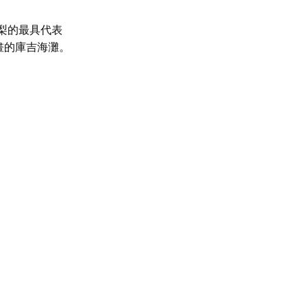
雪梨的最具代表
畫的庫吉海灘。