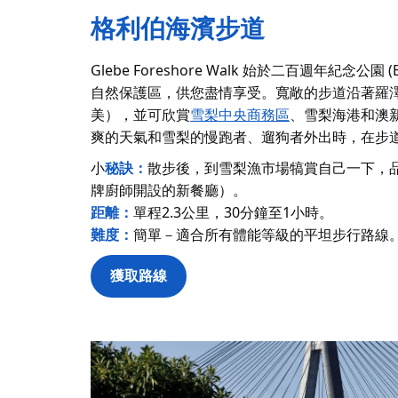
格利伯海濱步道
Glebe Foreshore Walk 始於二百週年紀念公園 (Bi
自然保護區，供您盡情享受。寬敞的步道沿著羅澤爾灣（R
美），並可欣賞
雪梨中央商務區
、雪梨海港和澳新軍
爽的天氣和雪梨的慢跑者、遛狗者外出時，在步
小
秘訣：
散步後，到雪梨漁市場犒賞自己一下，
牌廚師開設的新餐廳）。
距離：
單程2.3公里，30分鐘至1小時。
難度：
簡單－適合所有體能等級的平坦步行路線
獲取路線