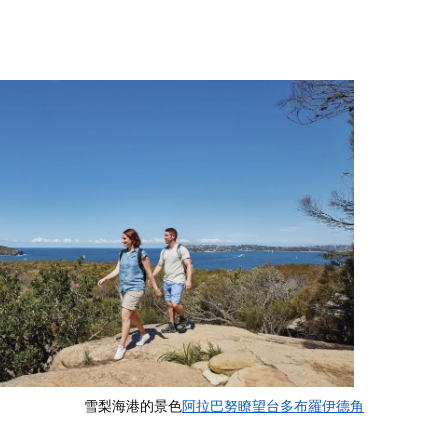
雪梨海港的景色
阿拉巴努瞭望台
多布羅伊德角