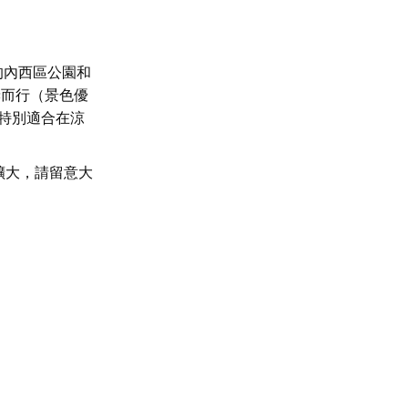
的內西區公園和
蜿蜒而行（景色優
，特別適合在涼
擴大，請留意大