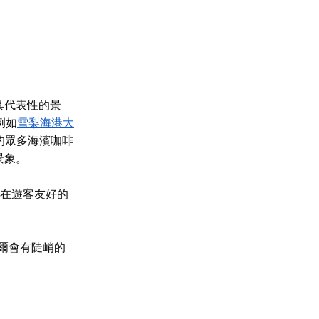
具代表性的景
例如
雪梨海港大
的眾多海濱咖啡
景象。
，在遊客友好的
爾會有陡峭的