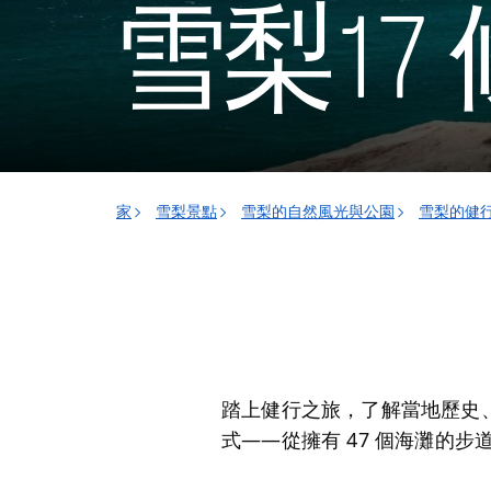
雪梨17
家
雪梨景點
雪梨的自然風光與公園
雪梨的健
踏上健行之旅，了解當地歷史
式——從擁有 47 個海灘的