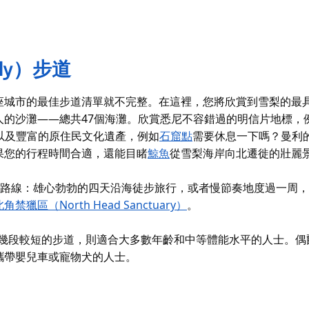
nly）步道
座城市的最佳步道清單就不完整。在這裡，您將欣賞到雪梨的最
人的沙灘——總共47個海灘。欣賞悉尼不容錯過的明信片地標，
以及豐富的原住民文化遺產，例如
石窟點
需要休息一下嗎？曼利
果您的行程時間合適，還能目睹
鯨魚
從雪梨海岸向北遷徙的壯麗
長的路線：雄心勃勃的四天沿海徒步旅行，或者慢節奏地度過一周
北角禁獵區（North Head Sanctuary）
。
成幾段較短的步道，則適合大多數年齡和中等體能水平的人士。偶
攜帶嬰兒車或寵物犬的人士。