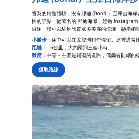
雪梨的精髓體驗，沒有邦迪 (Bondi）至庫吉
性的景點，從著名的
邦迪海灘，經過 Instagram
沿途，您可以駐足欣賞眾多美麗的海灘、懸崖峭
小撇步：
途中可以在戈登灣稍作停留。這裡通常
距離：
6公里，大約兩到三個小時。
難度：
中等－主要是鋪砌的道路，偶爾有陡峭的
獲取路線