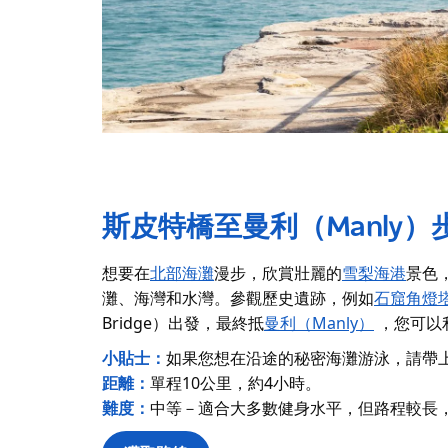
斯皮特橋至曼利（Manly）
想要在
北部海灘
漫步，
欣賞壯麗的
雪梨海港
景色
灘、海灣和水灣。參觀歷史遺跡，例如
石窟角燈
Bridge）出發，最終抵
曼利（Manly）
，您可以
小貼士：
如果您想在沿途的秘密海灘游泳，請帶
距離：
單程10公里，約4小時。
難度：
中等－適合大多數健身水平，但路程較長