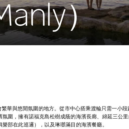
anly）
都會繁華與悠閒氛圍的地方。從市中心搭乘渡輪只需一小
濱氛圍，擁有諾福克島松樹成蔭的海濱長廊、綿延三公里
俱樂部在此巡邏），以及琳瑯滿目的海濱餐廳。