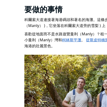
要做的事情
科爾索大道連接著海港碼頭和著名的海灘。這條
（Manly） )，它坐落在科爾索大道旁的雪梨 )
喜歡從地面而不是水路遊覽曼利（Manly）？租
小曼利（Manly）灣和
柯林斯平灘
。
從斯皮特橋到曼利
海港的壯麗景色。