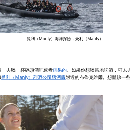
曼利（Manly）海洋探險
，曼利（Manly）
後，去喝一杯
碼頭酒吧
或者
雨果的
。如果你想喝當地啤酒，可以
和
曼利（Manly）烈酒公司釀酒廠
附近的布魯克維爾。想體驗一