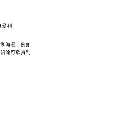
逛曼利
灣和海灘，例如
里，沿途可欣賞到