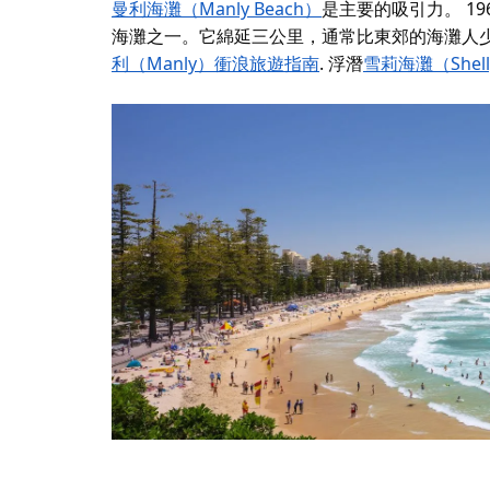
曼利海灘（Manly Beach）
是主要的吸引力。
1
海灘之一。
它綿延三公里，通常比東郊的海灘人
利（Manly）衝浪旅遊指南
. 浮潛
雪莉海灘（Shell