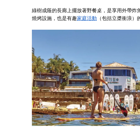
綠樹成蔭的長廊上擺放著野餐桌，是享用外帶炸魚薯條
燒烤
設施，也是有趣
家庭活動
（包括立槳衝浪）