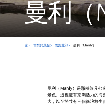
曼利（M
家
雪梨的景點
雪梨北部
曼利（Manly）
曼利（Manly）是那種兼具
景色。這裡擁有充滿活力的海
大，以至於共有三個衝浪救生