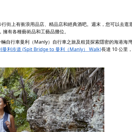
步行街上有衝浪用品店、精品店和經典酒吧。週末，您可以去逛
 上，擁有各種藝術品和工藝品攤位。
一輛自行車
曼利（Manly）自行車之旅及租賃
探索隱密的海港海
步道 (Spit Bridge to 曼利（Manly） Walk)
長達 10 公