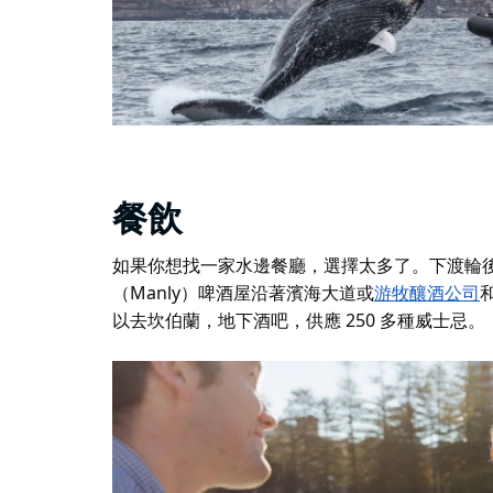
餐飲
如果你想找一家水邊
餐廳
，選擇太多了
。下渡輪
（Manly）啤酒屋
沿著濱海大道或
游牧釀酒公司
以去
坎伯蘭
，地下酒吧，供應 250 多種威士忌。