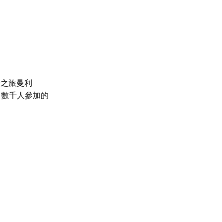
輪之旅
曼利
引數千人參加的