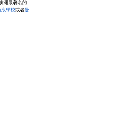
為澳洲最著名的
衝浪學校
或者
曼