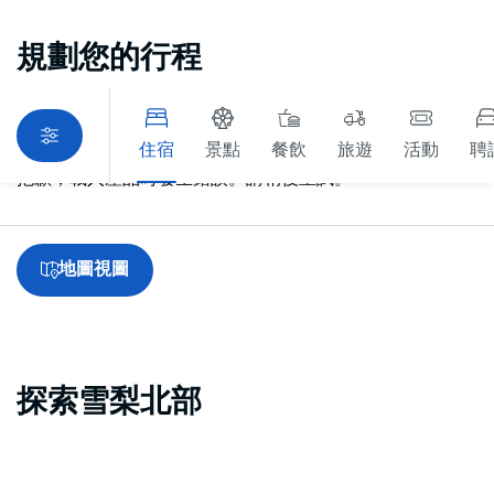
規劃您的行程
住宿
景點
餐飲
旅遊
活動
聘
抱歉，載入產品時發生錯誤。請稍後重試。
地圖視圖
探索雪梨北部