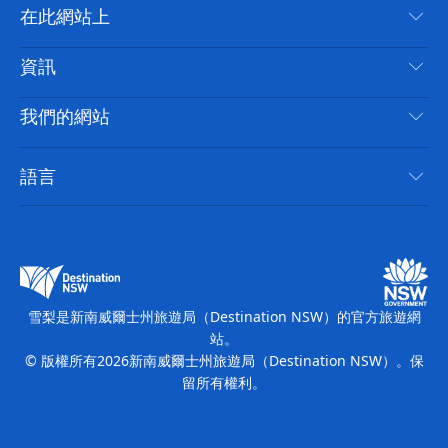
聯絡我們
在此網站上
喳
免責聲明
目的地
資訊
隱私
要做的事情
旅行資訊
Cookie 通知
我們的網站
新南威爾士州公路旅行
無障礙雪梨
使用條款
VisitNSW.com
活動
語言
列出您的業務
新南威爾士州旅遊局（Destination NSW）企業網站
住宿
新南威爾斯的商業
新南威爾士州商務活動
新南威爾斯的教育
新南威爾士州旅遊局（Destination NSW）媒體中心
繽紛雪梨燈光音樂節
雪梨是新南威爾士州旅遊局（Destination NSW）的官方旅遊網
站。
© 版權所有
2026
新南威爾士州旅遊局（Destination NSW）。保
留所有權利。