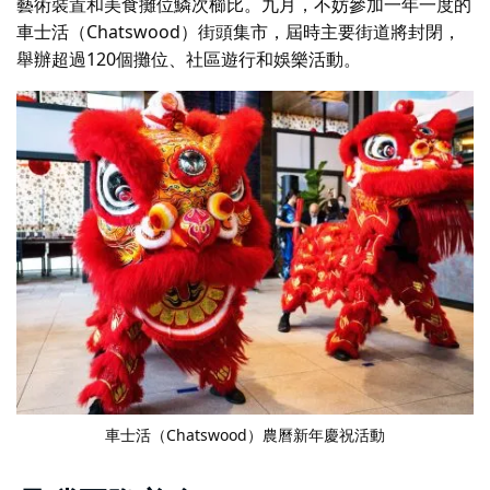
藝術裝置和美食攤位鱗次櫛比。九月，不妨參加一年一度的
車士活（Chatswood）街頭集市，屆時主要街道將封閉，
舉辦超過120個攤位、社區遊行和娛樂活動。
車士活（Chatswood）
農曆新年慶祝活動