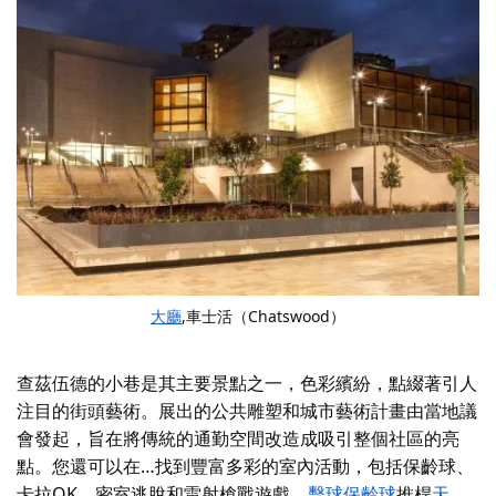
大廳
,車士活（Chatswood）
查茲伍德的小巷是其主要景點之一，色彩繽紛，點綴著引人
注目的街頭藝術。展出的公共雕塑和城市藝術計畫由當地議
會發起，旨在將傳統的通勤空間改造成吸引整個社區的亮
點。
您還可以在…找到豐富多彩的室內活動，包括保齡球、
卡拉OK、密室逃脫和雷射槍戰遊戲。
擊球保齡球
推桿
天