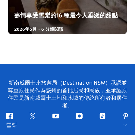
盡情享受雪梨的16 種最令人垂涎的甜點
2026年5月
6 分鐘閱讀
-
新南威爾士州旅遊局（Destination NSW）承認並
尊重原住民作為該州的首批居民和民族，並承認原
住民是新南威爾士土地和水域的傳統所有者和居住
者。
Facebook
嘰
Youtube
Instagram
抖
Pint
雪梨
嘰
音
喳