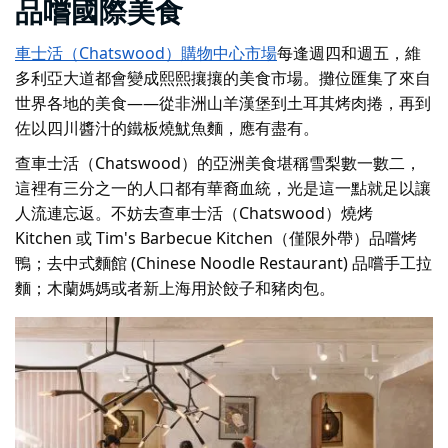
品嚐國際美食
車士活（Chatswood）購物中心市場
每逢週四和週五，維
多利亞大道都會變成熙熙攘攘的美食市場。攤位匯集了來自
世界各地的美食
——
從非洲山羊漢堡到土耳其烤肉捲，再到
佐以四川醬汁的鐵板燒魷魚麵，應有盡有。
查車士活（Chatswood）的亞洲美食堪稱雪梨數一數二，
這裡有三分之一的人口都有華裔血統，光是這一點就足以讓
人流連忘返。不妨去查車士活（Chatswood）燒烤
Kitchen 或 Tim's Barbecue Kitchen（僅限外帶）品嚐烤
鴨；去中式麵館 (Chinese Noodle Restaurant) 品嚐手工拉
麵；
木蘭媽媽
或者
新上海
用於餃子和豬肉包。