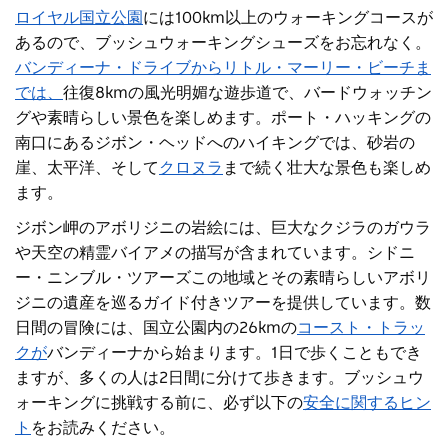
ロイヤル国立公園
には100km以上のウォーキングコースが
あるので、ブッシュウォーキングシューズをお
忘れなく。
バンディーナ・ドライブからリトル・マーリー・ビーチま
では、
往復8kmの風光明媚な遊歩道で、バードウォッチン
グや素晴らしい景色を楽しめます。ポート・ハッキングの
南口にあるジボン・ヘッドへのハイキングでは、砂岩の
崖、太平洋、そして
クロヌラ
まで続く壮大な景色も楽しめ
ます
。
ジボン岬のアボリジニの岩絵には、巨大なクジラのガウラ
や天空の精霊バイアメの描写が含まれています。
シドニ
ー・ニンブル・ツアーズ
この地域とその素晴らしいアボリ
ジニの遺産を巡るガイド付きツアーを提供しています。数
日間の冒険には、国立公園内の26kmの
コースト・トラッ
クが
バンディーナから始まります。1日で歩くこともでき
ますが、多くの人は2日間に分けて歩きます。ブッシュウ
ォーキングに挑戦する前に、必ず以下の
安全に関するヒン
ト
をお読みください
。