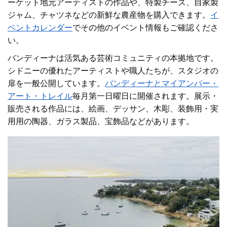
ーケット
地元アーティストの作品や、特製チーズ、自家製
ジャム、チャツネなどの新鮮な農産物を購入できます。
イ
ベントカレンダー
で
その他のイベント情報もご確認くださ
い。
バンディーナは活気ある芸術コミュニティの本拠地です。
シドニーの優れたアーティストや職人たちが、スタジオの
扉を一般公開しています。
バンディーナとマイアンバー・
アート・トレイル
毎月第一日曜日に開催されます。展示・
販売される作品には、絵画、デッサン、木彫、装飾用・実
用用の陶器、ガラス製品、宝飾品などがあります。