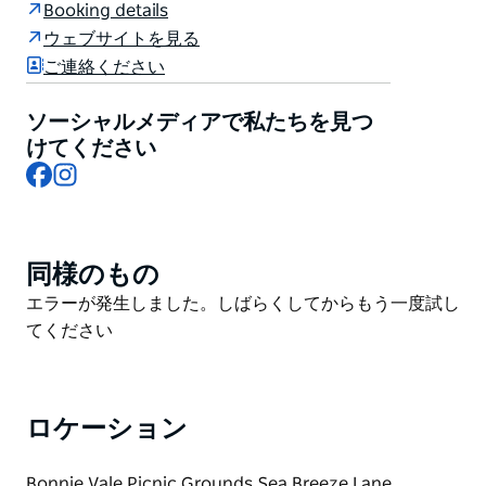
Booking details
ドのレンタル会社です。ロイヤル国立公園の端、ポー
ウェブサイトを見る
ト・ハッキングの穏やかな海沿いに位置するバンディー
ご連絡ください
ナ・カヤックスは、シドニーで最もアクセスしやすく、
景色も美しいカヤックレンタルスポットの一つです。
ソーシャルメディアで私たちを見つ
25年以上の実績を持つバンディーナ・カヤックスは、
けてください
Facebook
Instagram
初心者、ご家族連れ、経験豊富なパドラーの方に最適
な、セルフガイド式のカヤックとパドルボードのレンタ
ルサービスを提供しています。ボニー・ベール、ガンナ
マッタ湾、そして近隣のビーチ周辺の静かな水路は、ゆ
同様のもの
Product
ったりとパドリングを楽しんだり、野生動物を観察した
List
Product
エラーが発生しました。しばらくしてからもう一度試し
り、シドニーの自然豊かな海岸線を自分のペースで探索
List
てください
したりするのに最適です。カヤック、パドル、安全装備
など、レンタルに必要なすべての装備が用意されてお
り、出発前に簡単な安全説明会も行われます。
レンタル場所はビーチフロントにあるため、移動の必要
ロケーション
がなく、簡単に出発できます。バンディーナ・カヤック
スは、シドニーからの日帰り旅行、家族旅行、カップ
Bonnie Vale Picnic Grounds Sea Breeze Lane