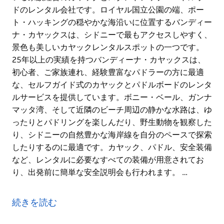
ドのレンタル会社です。ロイヤル国立公園の端、ポー
ト・ハッキングの穏やかな海沿いに位置するバンディー
ナ・カヤックスは、シドニーで最もアクセスしやすく、
景色も美しいカヤックレンタルスポットの一つです。
25年以上の実績を持つバンディーナ・カヤックスは、
初心者、ご家族連れ、経験豊富なパドラーの方に最適
な、セルフガイド式のカヤックとパドルボードのレンタ
ルサービスを提供しています。ボニー・ベール、ガンナ
マッタ湾、そして近隣のビーチ周辺の静かな水路は、ゆ
ったりとパドリングを楽しんだり、野生動物を観察した
り、シドニーの自然豊かな海岸線を自分のペースで探索
したりするのに最適です。カヤック、パドル、安全装備
など、レンタルに必要なすべての装備が用意されてお
り、出発前に簡単な安全説明会も行われます。 …
バンディーナ・カヤックスは、シドニーCBDから南へ
わずか1時間、バンディーナのボニー・ベール・ピクニ
続きを読む
ック・グラウンドに位置する、シドニーで長年営業して
いる家族経営のカヤックとスタンドアップ・パドルボー