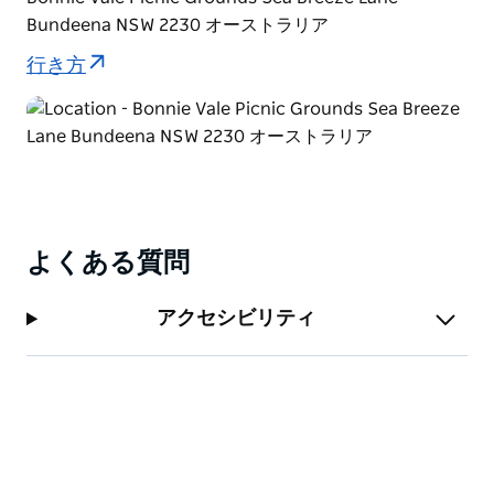
ル、そしてシドニー近郊でアウトドアアクティビティを
Bundeena NSW 2230 オーストラリア
探している観光客に人気のカヤックスです。周辺には、
行き方
ロイヤル国立公園内にピクニック施設、ウォーキングコ
ース、海水浴場があります。
安全性、地域情報、そしてフレンドリーなサービスに重
点を置いたバンディーナ・カヤックスは、シドニー南部
郊外でゆったりと楽しくカヤックを体験できる環境を提
供しています。週末、学校の休暇期間、夏のピークシー
ズンはご予約をお勧めします。
よくある質問
アクセシビリティ