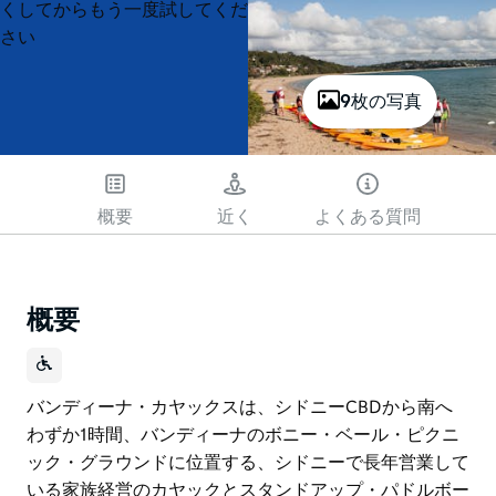
List
List
くしてからもう一度試してくだ
さい
9枚の写真
概要
近く
よくある質問
概要
バンディーナ・カヤックスは、シドニーCBDから南へ
わずか1時間、バンディーナのボニー・ベール・ピクニ
ック・グラウンドに位置する、シドニーで長年営業して
いる家族経営のカヤックとスタンドアップ・パドルボー