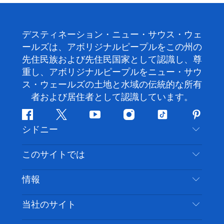
デスティネーション・ニュー・サウス・ウェ
ールズは、アボリジナルピープルをこの州の
先住民族および先住民国家として認識し、尊
重し、アボリジナルピープルをニュー・サウ
ス・ウェールズの土地と水域の伝統的な所有
者および居住者として認識しています。
フ
ツ
ユ
イ
テ
ピ
シドニー
ェ
イ
ー
ン
ィ
ン
イ
ッ
チ
ス
ッ
タ
お問い合わせ
このサイトでは
ス
タ
ュ
タ
ク
レ
免責事項
ブ
ー
ー
グ
ト
ス
目的地
情報
ッ
ブ
ラ
ッ
ト
プライバシー
やるべきこと
ク
ム
ク
旅行情報
当社のサイト
クッキーに関する通知
ニューサウスウェールズ州のロードトリップ
アクセシブルシドニー