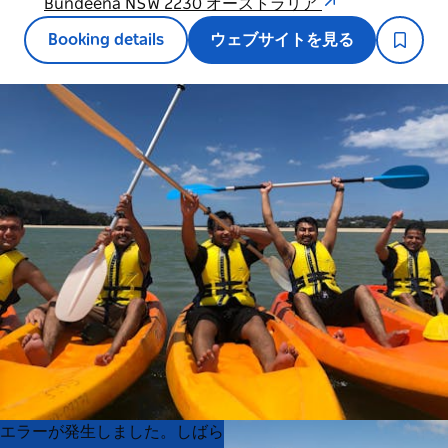
Bundeena NSW 2230 オーストラリア
Booking details
ウェブサイトを見る
Product
Product
エラーが発生しました。しばら