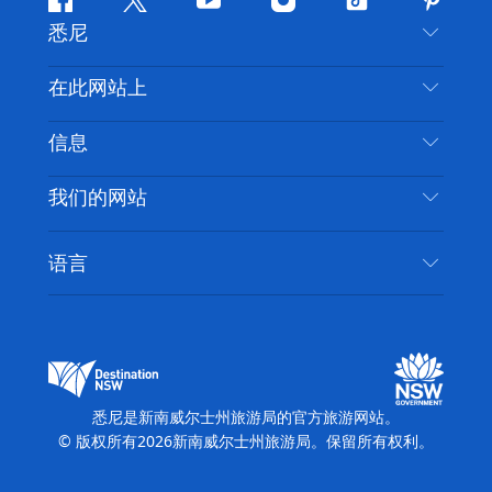
Facebook
叽
YouTube
Instagram
抖
Pintere
悉尼
叽
音
喳
联系我们
在此网站上
喳
免责声明
目的地
信息
隐私
推荐活动
旅行信息
Cookie 通知
我们的网站
新南威尔士州公路旅行
无障碍悉尼
使用条款
VisitNSW.com
活动
语言
列出您的业务
新南威尔士州旅游局企业网站
住宿
新南威尔士州的商业
新南威尔士州商务活动
新南威尔士州的教育
新南威尔士州旅游局媒体中心
缤纷悉尼灯光音乐节
悉尼是新南威尔士州旅游局的官方旅游网站。
© 版权所有
2026
新南威尔士州旅游局。保留所有权利。