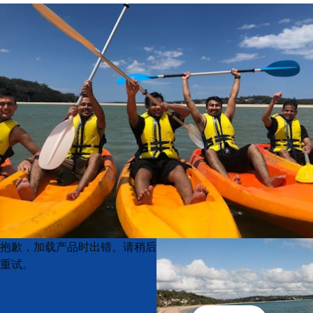
Product
Product
抱歉，加载产品时出错。请稍后
List
List
重试。