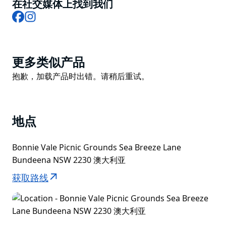
适合初学者、家庭和经验丰富的划桨者的自助式皮划艇和
在社交媒体上找到我们
立式桨板租赁服务。邦迪纳谷、古纳马塔湾
Facebook
Instagram
(Gunnamatta Bay) 和附近海滩周围的避风水域是休闲划
桨、观赏野生动物和以您自己的节奏探索悉尼自然海岸线
的理想场所。公司提供所有租赁设备，包括皮划艇、桨和
Product
更多类似产品
安全装备，并在出发前进行简短的安全讲解。
List
Product
抱歉，加载产品时出错。请稍后重试。
租赁地点就在海滩边，无需任何交通工具即可轻松下水。
List
邦迪纳皮划艇公司 (Bundeena Kayaks) 是悉尼一日游、
家庭出游、情侣度假以及在悉尼附近寻找户外活动的游客
的热门之选。周边地区拥有野餐设施、步行道和皇家国家
地点
公园内的游泳海滩。
Bonnie Vale Picnic Grounds Sea Breeze Lane
邦迪纳皮划艇公司注重安全、拥有丰富的当地经验并提供
Bundeena NSW 2230 澳大利亚
友好的服务，让您在悉尼南部郊区体验轻松愉快的皮划艇
之旅。建议在周末、学校假期和夏季旺季提前预订。
获取路线