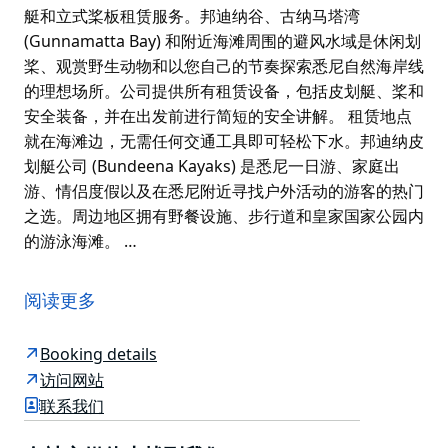
艇和立式桨板租赁服务。邦迪纳谷、古纳马塔湾
(Gunnamatta Bay) 和附近海滩周围的避风水域是休闲划
桨、观赏野生动物和以您自己的节奏探索悉尼自然海岸线
的理想场所。公司提供所有租赁设备，包括皮划艇、桨和
安全装备，并在出发前进行简短的安全讲解。 租赁地点
就在海滩边，无需任何交通工具即可轻松下水。邦迪纳皮
划艇公司 (Bundeena Kayaks) 是悉尼一日游、家庭出
游、情侣度假以及在悉尼附近寻找户外活动的游客的热门
之选。周边地区拥有野餐设施、步行道和皇家国家公园内
的游泳海滩。 …
邦迪纳皮划艇租赁公司 (Bundeena Kayaks) 是一家位于
悉尼邦迪纳 (Bundeena) 的历史悠久的家族式皮划艇和立
阅读更多
式桨板租赁公司，距离悉尼中央商务区仅一小时车程。公
司坐落在皇家国家公园边缘的哈金港 (Port Hacking) 平
Booking details
静水域，是悉尼最便捷、风景最优美的皮划艇租赁地点之
访问网站
一。
联系我们
邦迪纳皮划艇租赁公司拥有超过 25 年的运营经验，提供