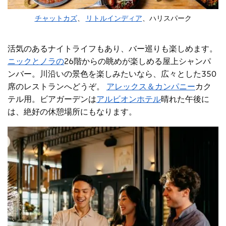
チャットカズ
、
リトルインディア
、ハリスパーク
活気のあるナイトライフもあり、バー巡りも楽しめます。
ニックとノラの
26階からの眺めが楽しめる屋上シャンパ
ンバー。川沿いの景色を楽しみたいなら、広々とした350
席のレストランへどうぞ。
アレックス＆カンパニー
カク
テル用。ビアガーデンは
アルビオンホテル
晴れた午後に
は、絶好の休憩場所にもなります。