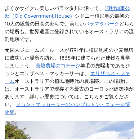
歩くか
サイクル
美しいパラマタ川に沿って、
旧州知事公
邸（Old Government House）
シドニー植民地の最初の
10人の総督の田舎の邸宅で、美しい
パラマタパーク
どちら
の場所も、世界遺産に登録されているオーストラリアの流
刑地跡です。
元囚人ジェームズ・ルースが1791年に植民地初の小麦栽培
に成功した場所を訪れ、1835年に建てられた建物を見学
しましょう。
実験農場のコテージ
羊毛の先駆者であるジ
ョンとエリザベス・マッカーサーは、
エリザベス・ファ
ーム
オーストラリアの植民地時代の農場跡。この場所に
は、オーストラリアで現存する最古のヨーロッパ建築物が
あります。詳しい歴史については、こちらをご覧くださ
い。
ジョン・マッカーサーのハンブルドン・コテージ博
物館
。