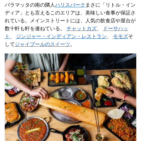
パラマッタの南の隣人
ハリスパーク
まさに「リトル・イン
ディア」とも言えるこのエリアは、美味しい食事が保証さ
れている。メインストリートには、人気の飲食店や屋台が
数十軒も軒を連ねている。
チャットカズ
、
ドーサハッ
ト
、
ジンジャー・インディアン・レストラン
、
モモズ
そ
して
ジャイプールのスイーツ
。