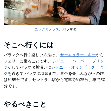
ニックとノラス
、パラマタ
そこへ行くには
パラマタへ行く楽しい方法は
、
サーキュラー・キー
から
フェリーに
乗ることです。
シドニー・ハーバー・ブリッ
ジ
そしてパラマタ川沿いに
シドニー・オリンピック・パー
ク
を過ぎて
パラマタ埠頭まで。景色を楽しみながらの旅
は約85分です。セントラル駅から電車で約25分、車で30
分です。
やるべきこと