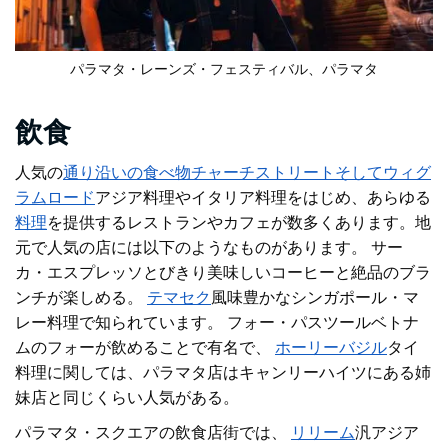
パラマタ・レーンズ・フェスティバル、パラマタ
飲食
人気の
通り沿いの食べ物
チャーチストリート
そしてウィグ
ラムロード
アジア料理やイタリア料理をはじめ、
あらゆる
料理
を提供するレストランやカフェが数多くあります
。地
元で人気の店には以下のようなものがあります。
サー
カ・エスプレッソ
とびきり美味しいコーヒーと絶品のブラ
ンチが楽しめる。
テマセク
風味豊かなシンガポール・マ
レー料理で知られています。
フォー・パスツール
ベトナ
ムのフォーが飲めることで有名で、
ホーリーバジル
タイ
料理に関しては、パラマタ店はキャンリーハイツにある姉
妹店と同じくらい人気がある。
パラマタ・スクエアの飲食店街では、
リリーム
汎アジア