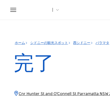
Toggle
navigation
ホーム
シドニーの観光スポット
西シドニー
パラマタ
完了
Cnr Hunter St and O'Connell St Parramatta