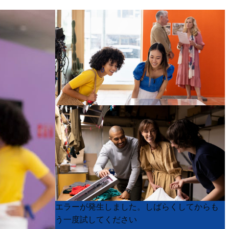
Product
Product
エラーが発生しました。しばらくしてからも
List
List
う一度試してください