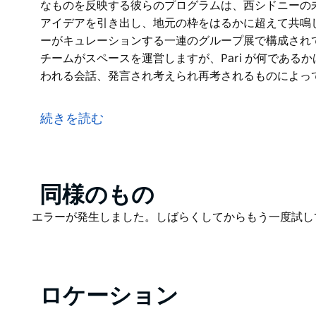
なものを反映する彼らのプログラムは、西シドニーの
アイデアを引き出し、地元の枠をはるかに超えて共鳴しま
ーがキュレーションする一連のグループ展で構成されて
チームがスペースを運営しますが、Pari が何であ
われる会話、発言され考えられ再考されるものによっ
Pari は、アーティストが運営するスペースで、人
行動します。アーティストは、時代の重要な問題を処
続きを読む
おり、アートとアーティストは常に Pari の活動の
なものを反映する彼らのプログラムは、西シドニーの
アイデアを引き出し、地元の枠をはるかに超えて共鳴
Pari のプログラムは、チームのメンバーがキュレ
Product
同様のもの
に 1 回行われる公募から選ばれます。チームがスペース
List
Product
エラーが発生しました。しばらくしてからもう一度試し
展示する人々、来て見て聞く人々、行われる会話、発
List
ます。
ロケーション