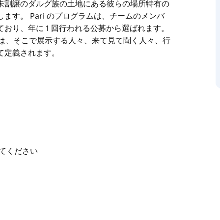
未割譲のダルグ族の土地にある彼らの場所特有の
す。 Pari のプログラムは、チームのメンバ
おり、年に 1 回行われる公募から選ばれます。
るかは、そこで展示する人々、来て見て聞く人々、行
て定義されます。
々やコミュニティが集まり、話し合い、考え、学び、
理し、反映する上で重要な役割を果たすと信じて
中心にあります。社会、政治、そして非常に個人的
未割譲のダルグ族の土地にある彼らの場所特有の
します。
ーションする一連のグループ展で構成されており、年
を運営しますが、Pari が何であるかは、そこで
てください
言され考えられ再考されるものによって定義され