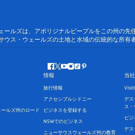
ェールズは、アボリジナルピープルをこの州の先
サウス・ウェールズの土地と水域の伝統的な所有
フ
ツ
ユ
イ
テ
ピ
は
情報
当社
ェ
イ
ー
ン
ィ
ン
イ
ッ
チ
ス
ッ
タ
旅行情報
Visi
ス
タ
ュ
タ
ク
レ
アクセシブルシドニー
デス
ブ
ー
ー
グ
ト
ス
ス・
ッ
ブ
ラ
ッ
ト
ェールズ州のロード
ビジネスを登録する
ク
ム
ク
ビジ
NSWでのビジネス
デス
ニューサウスウェールズ州の教育