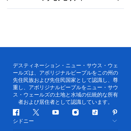
デスティネーション・ニュー・サウス・ウェ
ールズは、アボリジナルピープルをこの州の
先住民族および先住民国家として認識し、尊
重し、アボリジナルピープルをニュー・サウ
ス・ウェールズの土地と水域の伝統的な所有
者および居住者として認識しています。
フ
ツ
ユ
イ
テ
ピ
シドニー
ェ
イ
ー
ン
ィ
ン
イ
ッ
チ
ス
ッ
タ