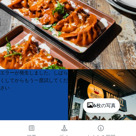
Product
Product
エラーが発生しました。しばら
List
List
くしてからもう一度試してくだ
さい
6枚の写真