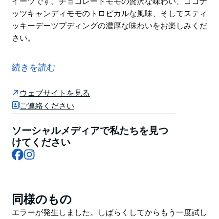
イーツです。チョコレートモモの贅沢な味わい、ココナ
ッツキャンディモモのトロピカルな風味、そしてスティ
ッキーデーツプディングの濃厚な味わいをお楽しみくだ
さい。
ハリスパークの「リトルインディア」の中心に位置する
Momozzは、インドと中華の味を独自に融合させた料
続きを読む
理で食通を魅了します。その主役は？ベジタリアンまた
はミート入りの伝説のモモ。食欲をそそるソースのシン
ウェブサイトを見る
フォニーに浸って。
ご連絡ください
チリチキン、満州チキン、焼きそばなど、中華とインド
の味が融合した一皿を堪能してください。まるで中華料
ソーシャルメディアで私たちを見つ
理のようでありながら、インドの魔法が少し加わったか
けてください
Facebook
Instagram
のようです。また、ベジタリアン、チキン、ヤギ肉を使
ったビリヤニも豊富に取り揃えており、それぞれ独自の
スパイスと香りが際立っています。
Momozzのデザートメニューは、様々な味覚のスイー
同様のもの
Product
ツです。チョコレートモモの贅沢な味わい、ココナッツ
List
Product
エラーが発生しました。しばらくしてからもう一度試し
キャンディモモのトロピカルな風味、そしてスティッキ