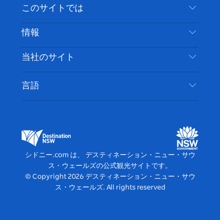
お問い合わせ
このサイトでは
ス
タ
ュ
タ
ク
レ
免責事項
ブ
ー
ー
グ
ト
ス
目的地
情報
ッ
ブ
ラ
ッ
ト
プライバシー
やるべきこと
ク
ム
ク
旅行情報
当社のサイト
クッキーに関する通知
ニューサウスウェールズ州のロードトリップ
アクセシブルシドニー
利用規約
VisitNSW.com
イベント
言語
ビジネスを登録する
デスティネーション・ニュー・サウス・ウェール
宿泊施設
NSWでのビジネス
ズコーポレート
ニューサウスウェールズ州の教育
ビジネスイベント NSW
デスティネーション・ニュー・サウス・ウェール
シドニー.com は、 デスティネーション・ニュー・サウ
ズメディアセンター
ス・ウェールズの公式観光サイトです。
ビビッド・シドニー
© Copyright
2026
デスティネーション・ニュー・サウ
ス・ウェールズ. All rights reserved